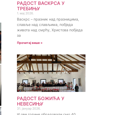
РАДОСТ ВАСКРСА У
ТРЕБИЊУ
1. мај 2026.
Васкрс – празник над празницима,
славље над слављима, побједа
живота над смрћу, Христова побједа
за
Прочитај више »
РАДОСТ БОЖИЋА У
НЕВЕСИЊУ
31. јануар 2026.
И ове године обрадовали смо 40