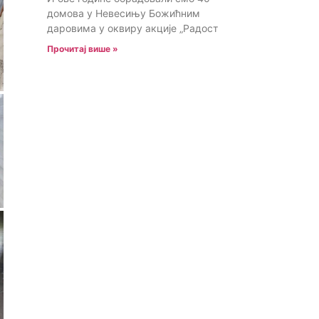
домова у Невесињу Божићним
даровима у оквиру акције „Радост
Прочитај више »