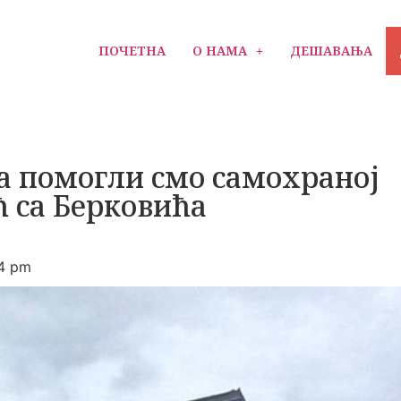
ПОЧЕТНА
О НАМА
ДЕШАВАЊА
а помогли смо самохраној
 са Берковића
4 pm