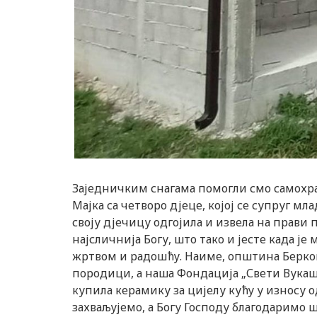
Заједничким снагама помогли смо самохр
Мајка са четворо дјеце, којој се супруг мл
своју дјечицу одгојила и извела на прави 
најсличнија Богу, што тако и јесте када је 
жртвом и радошћу. Наиме, општина Берков
породици, а наша Фондација „Свети Вукаш
купила керамику за цијелу кућу у износу 
захваљујемо, а Богу Господу благодаримо 