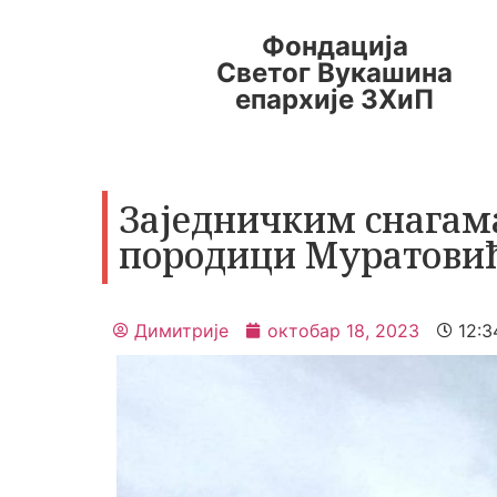
Фондација
Светог Вукашина
епархије ЗХиП
Заједничким снагам
породици Муратовић
Димитрије
октобар 18, 2023
12:3