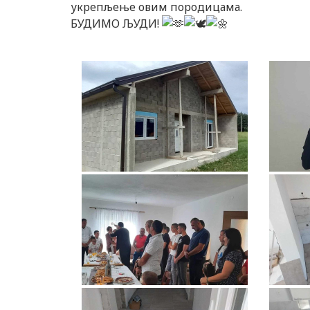
укрепљење овим породицама.
БУДИМО ЉУДИ!