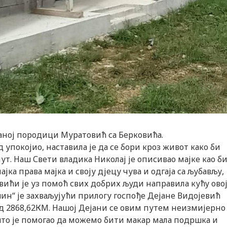
аној породици Муратовић са Берковића.
ад упокојио, наставила је да се бори кроз живот како би
пут. Наш Свети владика Николај је описивао мајке као б
мајка права мајка и своју дјецу чува и одгаја са љубављу,
ићи је уз помоћ свих добрих људи направила кућу ово
ин“ је захваљујући прилогу госпође Дејане Видојевић
од 2868,62КМ. Нашој Дејани се овим путем неизмијерно
што је помогао да можемо бити макар мала подршка и