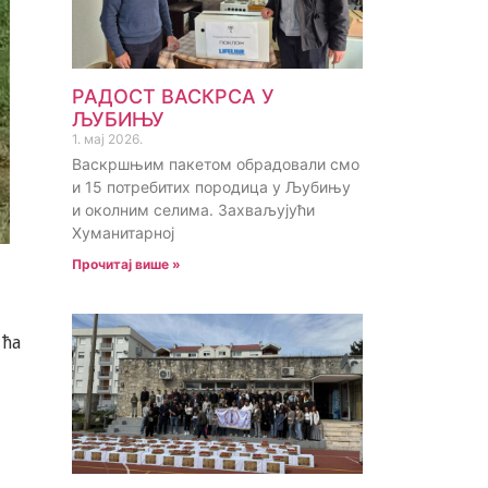
РАДОСТ ВАСКРСА У
ЉУБИЊУ
1. мај 2026.
Васкршњим пакетом обрадовали смо
и 15 потребитих породица у Љубињу
и околним селима. Захваљујући
Хуманитарној
Прочитај више »
ића
ј