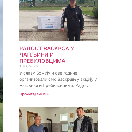
РАДОСТ ВАСКРСА У
ЧАПЉИНИ И
ПРЕБИЛОВЦИМА
1. мај 2026.
У славу Божију и ове године
организовали смо Васкршњу акцију у
Чапљини и Пребиловцима. Радост
Прочитај више »