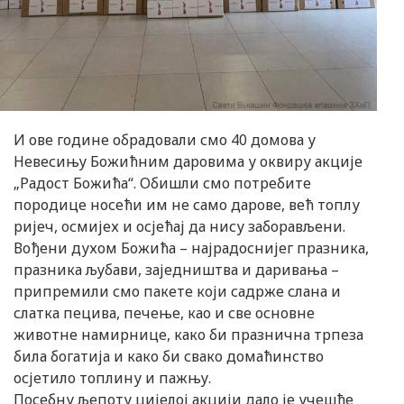
И ове године обрадовали смо 40 домова у
Невесињу Божићним даровима у оквиру акције
„Радост Божића“. Обишли смо потребите
породице носећи им не само дарове, већ топлу
ријеч, осмијех и осјећај да нису заборављени.
Вођени духом Божића – најрадоснијег празника,
празника љубави, заједништва и даривања –
припремили смо пакете који садрже слана и
слатка пецива, печење, као и све основне
животне намирнице, како би празнична трпеза
била богатија и како би свако домаћинство
осјетило топлину и пажњу.
Посебну љепоту цијелој акцији дало је учешће