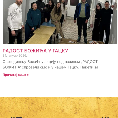
РАДОСТ БОЖИЋА У ГАЦКУ
31. јануар 2026.
Овогодишњу Божићну акцију под називом „РАДОСТ
БОЖИЋА“ спровели смо и у нашем Гацку. Пакети за
Прочитај више »