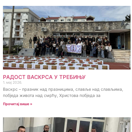
РАДОСТ ВАСКРСА У ТРЕБИЊУ
1. мај 2026.
Васкрс – празник над празницима, славље над слављима,
побједа живота над смрћу, Христова побједа за
Прочитај више »