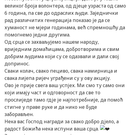
великог броја волонтера, од дјеце узраста од само
6 година, па све до одраслих људи. Заједнички
рад различитих генерација показао је да се
хуманост не мјери годинама, већ спремношћу да
помогнемо једни другима.
Од срца се захваљујемо нашем народу,
вриједним домаћицама, добротворима и свим
добрим људима који су се одазвали и дали свој
допринос.
Сваки колач, свако пециво, свака намирница и
свака лијепа ријеч уграђени су у ову акцију.
Ово је прије свега ваш успјех. Ми смо ту само они
који имају част и одговорност да све то
прослиједе тамо гдје је најпотребније, да помоћ
стигне у праве руке и да нико не буде
заборављен.
Нека вас Господ награди за свако добро дјело, а
радост Божића нека испуни ваша срца.