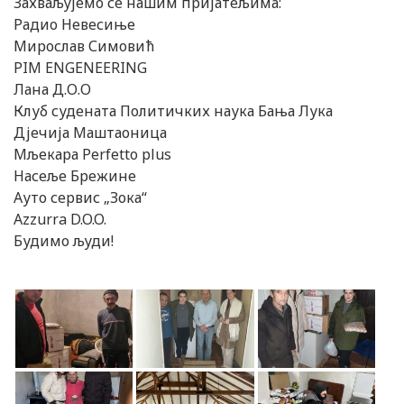
Захваљујемо се нашим пријатељима:
Радио Невесиње
Мирослав Симовић
PIM ENGENEERING
Лана Д.О.О
Клуб судената Политичких наука Бања Лука
Дјечија Маштаоница
Мљекара Perfetto plus
Насеље Брежине
Ауто сервис „Зока“
Azzurra D.O.O.
Будимо људи!