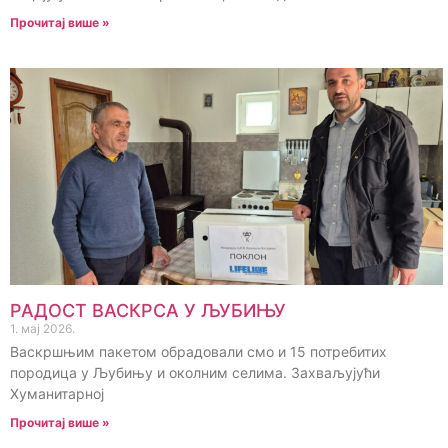
Прочитај више »
РАДОСТ ВАСКРСА У ЉУБИЊУ
1. мај 2026.
Васкршњим пакетом обрадовали смо и 15 потребитих
породица у Љубињу и околним селима. Захваљујући
Хуманитарној
Прочитај више »