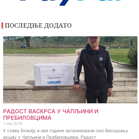
ПОСЛЕДЊЕ ДОДАТО
РАДОСТ ВАСКРСА У ЧАПЉИНИ И
ПРЕБИЛОВЦИМА
1. мај 2026.
У славу Божију и ове године организовали смо Васкршњу
акцију у Чапљини и Пребиловцима. Радост