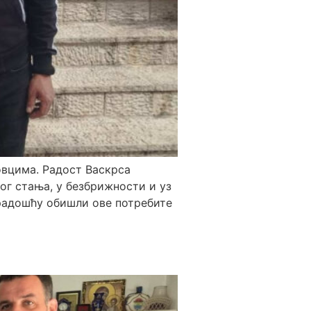
овцима. Радост Васкрса
ног стања, у безбрижности и уз
 радошћу обишли ове потребите