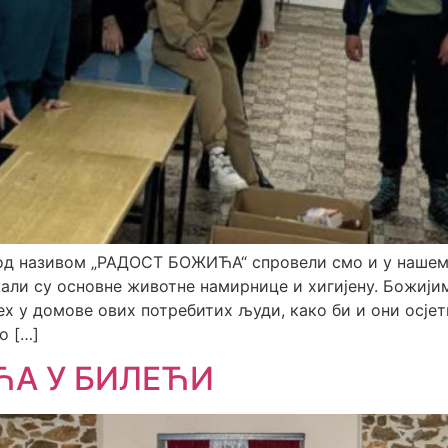
д називом „РАДОСТ БОЖИЋА“ спровели смо и у нашем 
али су основне животне намирнице и хигијену. Божији
х у домове ових потребитих људи, како би и они осје
о […]
ЋА У БИЛЕЋИ