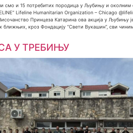
 смо и 15 потребитих породица у Љубињу и околним 
INE” Lifeline Humanitarian Organization – Chicago @lifelin
сочанство Принцеза Катарина ова акција у Љубињу је
х ближњих, кроз Фондацију “Свети Вукашин”, сви чиним
СА У ТРЕБИЊУ