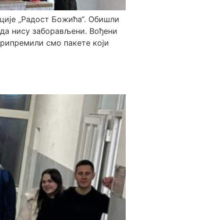
ције „Радост Божића“. Обишли
ј да нису заборављени. Вођени
припремили смо пакете који