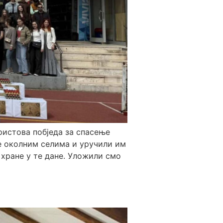
ристова побједа за спасење
те околним селима и уручили им
хране у те дане. Уложили смо