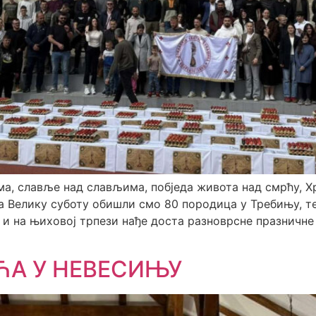
ма, славље над слављима, побједа живота над смрћу, Х
 На Велику суботу обишли смо 80 породица у Требињу, 
и на њиховој трпези нађе доста разноврсне празничне 
ЋА У НЕВЕСИЊУ