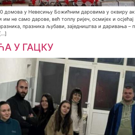
40 домова у Невесињу Божићним даровима у оквиру ак
им не само дарове, већ топлу ријеч, осмијех и осјећа
празника, празника љубави, заједништва и даривања – 
[…]
А У ГАЦКУ