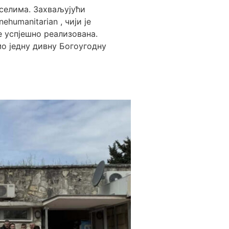
селима. Захваљујући
ehumanitarian , чији је
 успјешно реализована.
о једну дивну Богоугодну