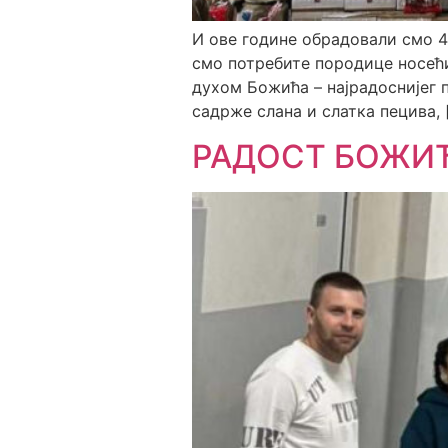
И ове године обрадовали смо 
смо потребите породице носећи 
духом Божића – најрадоснијег 
садрже слана и слатка пецива, 
РАДОСТ БОЖИЋ