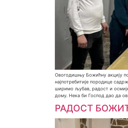
Овогодишњу Божићну акцију по
најпотребитије породице садрж
ширимо љубав, радост и осмије
дому. Нека би Господ дао да ов
РАДОСТ БОЖИ