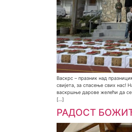
Васкрс – празник над празници
свијета, за спасење свих нас!
васкршње дарове желећи да се 
[…]
РАДОСТ БОЖИ