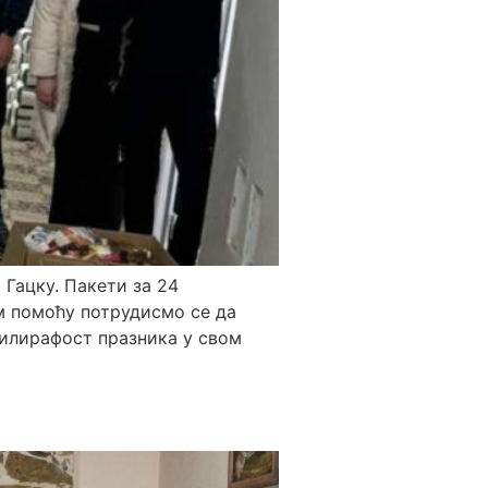
Гацку. Пакети за 24
м помоћу потрудисмо се да
тилирафост празника у свом