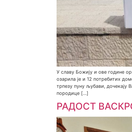
У славу Божију и ове године 
озарила је и 12 потребитих дом
трпезу пуну љубави, дочекају 
породице […]
РАДОСТ ВАСКР