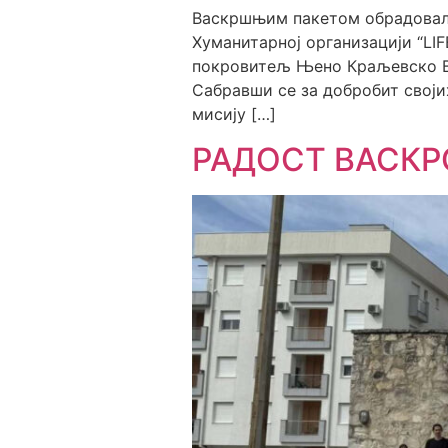
Васкршњим пакетом обрадовали
Хуманитарној организацији “LIFEL
покровитељ Њено Краљевско Ви
Сабравши се за добробит своји
мисију […]
РАДОСТ ВАСКР