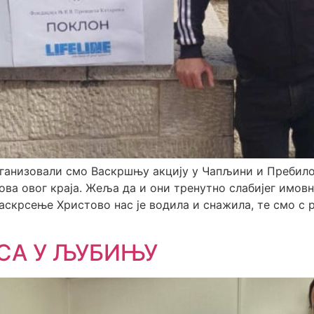
организовали смо Васкршњу акцију у Чапљини и Пребил
ова овог краја. Жеља да и они тренутно слабијег имов
Васкрсење Христово нас је водила и снажила, те смо с
СА У ЉУБИЊУ