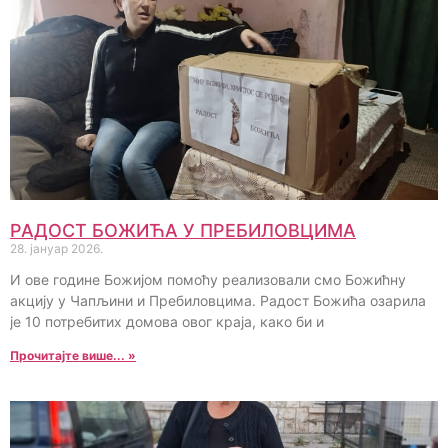
РАДОСТ БОЖИЋА У ПРЕБИЛОВЦИМА
28. јануар 2026.
И ове године Божијом помоћу реализовали смо Божићну
акцију у Чапљини и Пребиловцима. Радост Божића озарила
је 10 потребитих домова овог краја, како би и
Прочитајте више... »