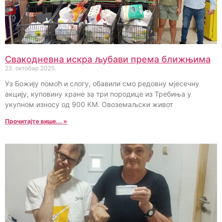
Свакодневна искра љубави према ближњима
23. октобар 2025.
Уз Божију помоћ и слогу, обавили смо редовну мјесечну
акцију, куповину хране за три породице из Требиња у
укупном износу од 900 КМ. Овоземаљски живот
Прочитајте више... »