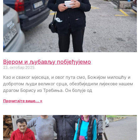
Вјером и љубављу побјеђујемо
23. октобар 2025.
Као и сваког мјесеца, и овог пута смо, Божијом милошћу и
добротом људи великог срца, обезбиједили лијекове нашем
драгом Борису из Требиња. Он болује од
Прочитајте више... »