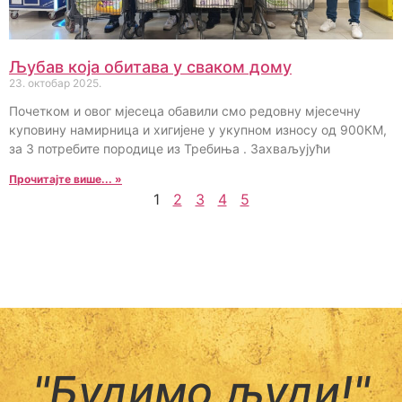
Љубав која обитава у сваком дому
23. октобар 2025.
Почетком и овог мјесеца обавили смо редовну мјесечну
куповину намирница и хигијене у укупном износу од 900КМ,
за 3 потребите породице из Требиња . Захваљујући
Прочитајте више... »
1
2
3
4
5
"Будимо људи!"