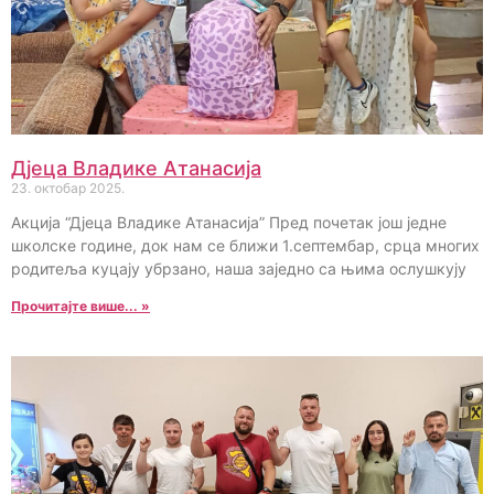
Дјеца Владике Атанасија
23. октобар 2025.
Акција “Дјеца Владике Атанасија” Пред почетак још једне
школске године, док нам се ближи 1.септембар, срца многих
родитеља куцају убрзано, наша заједно са њима ослушкују
Прочитајте више... »