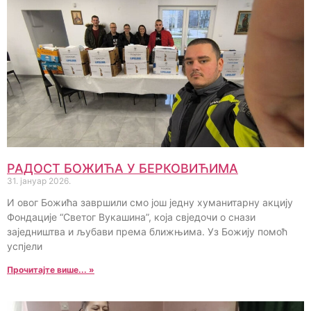
РАДОСТ БОЖИЋА У БЕРКОВИЋИМА
31. јануар 2026.
И овог Божића завршили смо још једну хуманитарну акцију
Фондације “Светог Вукашина”, која свједочи о снази
заједништва и љубави према ближњима. Уз Божију помоћ
успјели
Прочитајте више... »