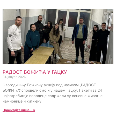
РАДОСТ БОЖИЋА У ГАЦКУ
31. јануар 2026.
Овогодишњу Божићну акцију под називом „РАДОСТ
БОЖИЋА“ спровели смо и у нашем Гацку. Пакети за 24
најпотребитије породице садржали су основне животне
намирнице и хигијену.
Прочитајте више... »