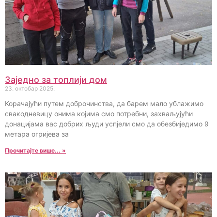
Заједно за топлији дом
23. октобар 2025.
Корачајући путем доброчинства, да барем мало ублажимо
свакодневицу онима којима смо потребни, захваљујући
донацијама вас добрих људи успјели смо да обезбиједимо 9
метара огријева за
Прочитајте више... »