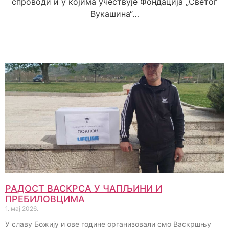
спроводи и у којима учествује Фондација „Светог
Вукашина“…
РАДОСТ ВАСКРСА У ЧАПЉИНИ И
ПРЕБИЛОВЦИМА
1. мај 2026.
У славу Божију и ове године организовали смо Васкршњу