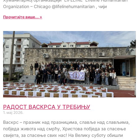
Organization – Chicago @lifelinehumanitarian , чији
Прочитајте више... »
РАДОСТ ВАСКРСА У ТРЕБИЊУ
1. мај 2026.
Васкрс – празник над празницима, славље над слављима,
побједа живота над смрћу, Христова побједа за спасење
свијета, за спасење свих нас! На Велику суботу обишли