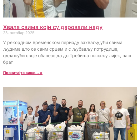
Хвала свима који су даровали наду
23. октобар 2025.
У рекордном временском периоду захваљујући свима
људима што се свим срцем и с љубављу потрудише,
одлажући своје обавезе да до Требиња пошаљу лијек, наш
брат
Прочитајте више... »