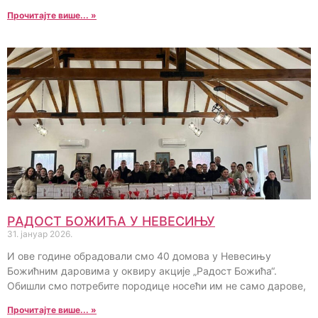
Прочитајте више... »
РАДОСТ БОЖИЋА У НЕВЕСИЊУ
31. јануар 2026.
И ове године обрадовали смо 40 домова у Невесињу
Божићним даровима у оквиру акције „Радост Божића“.
Обишли смо потребите породице носећи им не само дарове,
Прочитајте више... »