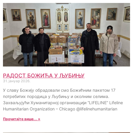
РАДОСТ БОЖИЋА У ЉУБИЊУ
31. јануар 2026.
У славу Божију обрадовали смо Божићним пакетом 17
потребитих породица у Љубињу и околним селима.
Захваљујући Хуманитарној организацији “LIFELINE” Lifeline
Humanitarian Organization – Chicago @lifelinehumanitarian
Прочитајте више... »