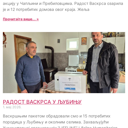
акцију у Чапљини и Пребиловцима. Радост Васкрса озарила
је и 12 потребитих домова овог краја. Жеља
Прочитајте више... »
РАДОСТ ВАСКРСА У ЉУБИЊУ
1. мај 2026.
Васкршњим пакетом обрадовали смо и 15 потребитих
породица у Љубињу и околним селима. Захваљујући
Хуманитарној организацији “LIFELINE” Lifeline Humanitarian