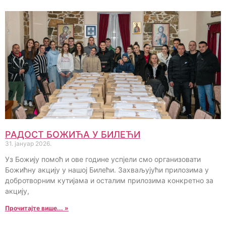
РАДОСТ БОЖИЋА У БИЛЕЋИ
31. јануар 2026.
Уз Божију помоћ и ове године успјели смо организовати
Божићну акцију у нашој Билећи. Захваљујући прилозима у
добротворним кутијама и осталим прилозима конкретно за
акцију,
Прочитајте више... »