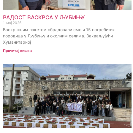
РАДОСТ ВАСКРСА У ЉУБИЊУ
1. мај 2026.
Васкршњим пакетом обрадовали смо и 15 потребитих
породица у Љубињу и околним селима. Захваљујући
Хуманитарној
Прочитај више »