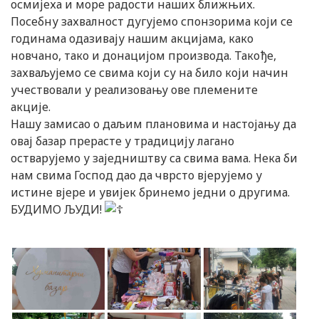
осмијеха и море радости наших ближњих.
Посебну захвалност дугујемо спонзорима који се
годинама одазивају нашим акцијама, како
новчано, тако и донацијом производа. Такође,
захваљујемо се свима који су на било који начин
учествовали у реализовању ове племените
акције.
Нашу замисао о даљим плановима и настојању да
овај базар прерасте у традицију лагано
остварујемо у заједништву са свима вама. Нека би
нам свима Господ дао да чврсто вјерујемо у
истине вјере и увијек бринемо једни о другима.
БУДИМО ЉУДИ!