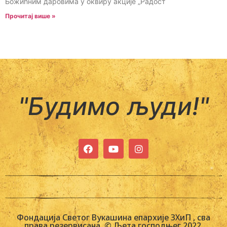
Божићним даровима у оквиру акције „Радост
Прочитај више »
"Будимо људи!"
Фондација Светог Вукашина епархије ЗХиП , сва
права резервисана. © Љета господњег 2022.