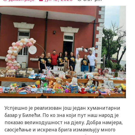
Успјешно је реализован још један хуманитарни
базар y Билећи. По ко зна који пут наш народ је
показао великодушност на дјелу. Добра намјера,
саосјећање и искрена брига измамљују много