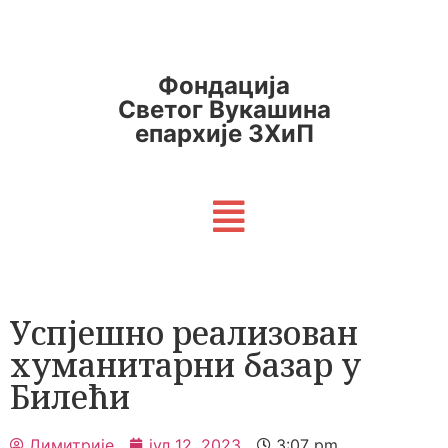
Фондација
Светог Вукашина
епархије ЗХиП
Успјешно реализован
хуманитарни базар у
Билећи
Димитрије
јул 12, 2023
3:07 pm