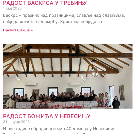
РАДОСТ ВАСКРСА У ТРЕБИЊУ
1. мај 2026.
Васкрс – празник над празницима, славље над слављима,
побједа живота над смрћу, Христова побједа за
Прочитај више »
РАДОСТ БОЖИЋА У НЕВЕСИЊУ
31. јануар 2026.
И ове године обрадовали смо 40 домова у Невесињу