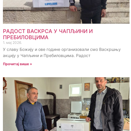
РАДОСТ ВАСКРСА У ЧАПЉИНИ И
ПРЕБИЛОВЦИМА
1. мај 2026.
У славу Божију и ове године организовали смо Васкршњу
акцију у Чапљини и Пребиловцима. Радост
Прочитај више »