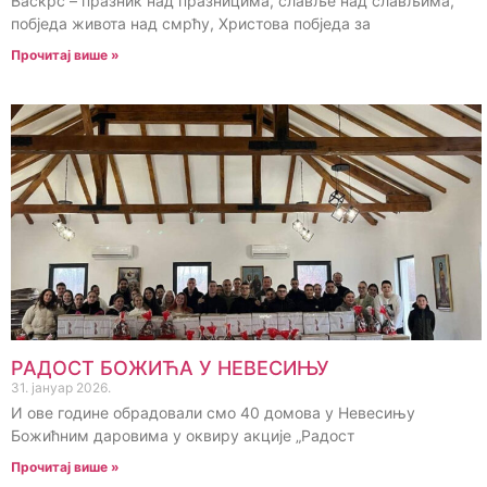
Васкрс – празник над празницима, славље над слављима,
побједа живота над смрћу, Христова побједа за
Прочитај више »
РАДОСТ БОЖИЋА У НЕВЕСИЊУ
31. јануар 2026.
И ове године обрадовали смо 40 домова у Невесињу
Божићним даровима у оквиру акције „Радост
Прочитај више »