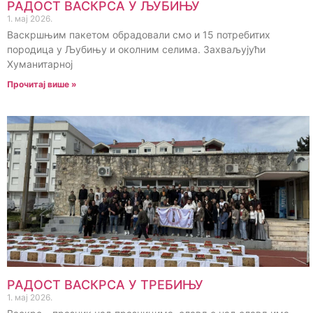
РАДОСТ ВАСКРСА У ЉУБИЊУ
1. мај 2026.
Васкршњим пакетом обрадовали смо и 15 потребитих
породица у Љубињу и околним селима. Захваљујући
Хуманитарној
Прочитај више »
РАДОСТ ВАСКРСА У ТРЕБИЊУ
1. мај 2026.