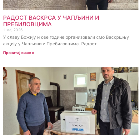
РАДОСТ ВАСКРСА У ЧАПЉИНИ И
ПРЕБИЛОВЦИМА
1. мај 2026.
У славу Божију и ове године организовали смо Васкршњу
акцију у Чапљини и Пребиловцима. Радост
Прочитај више »