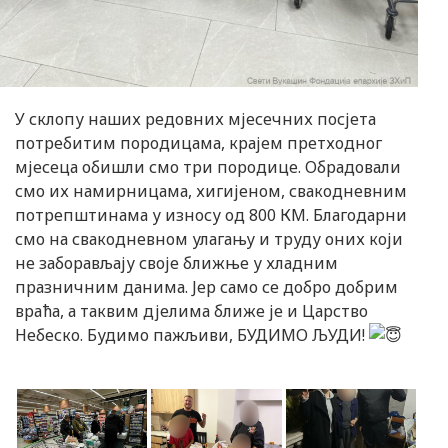
У склопу наших редовних мјесечних посјета
потребитим породицама, крајем претходног
мјесеца обишли смо три породице. Обрадовали
смо их намирницама, хигијеном, свакодневним
потрепштинама у износу од 800 КМ. Благодарни
смо на свакодневном улагању и труду оних који
не заборављају своје ближње у хладним
празничним данима. Јер само се добро добрим
враћа, а таквим дјелима ближе је и Царство
Небеско. Будимо пажљиви, БУДИМО ЉУДИ!