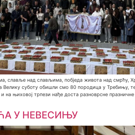
ма, славље над слављима, побједа живота над смрћу, Х
 На Велику суботу обишли смо 80 породица у Требињу, 
и на њиховој трпези нађе доста разноврсне празничне 
ЋА У НЕВЕСИЊУ