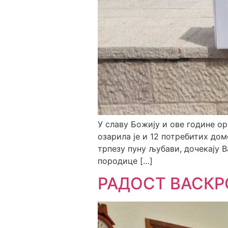
У славу Божију и ове године 
озарила је и 12 потребитих дом
трпезу пуну љубави, дочекају 
породице […]
РАДОСТ ВАСКР