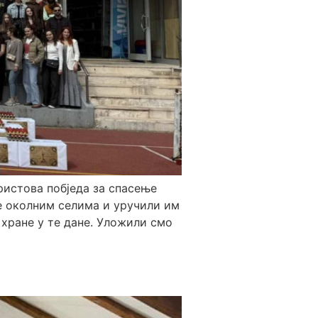
ристова побједа за спасење
те околним селима и уручили им
хране у те дане. Уложили смо