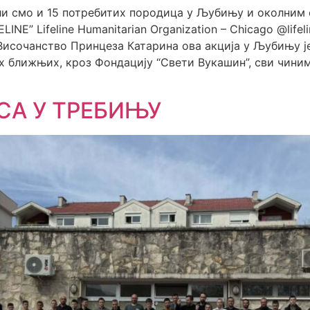
 смо и 15 потребитих породица у Љубињу и околним 
INE” Lifeline Humanitarian Organization – Chicago @lifelin
сочанство Принцеза Катарина ова акција у Љубињу је
х ближњих, кроз Фондацију “Свети Вукашин”, сви чиним
СА У ТРЕБИЊУ