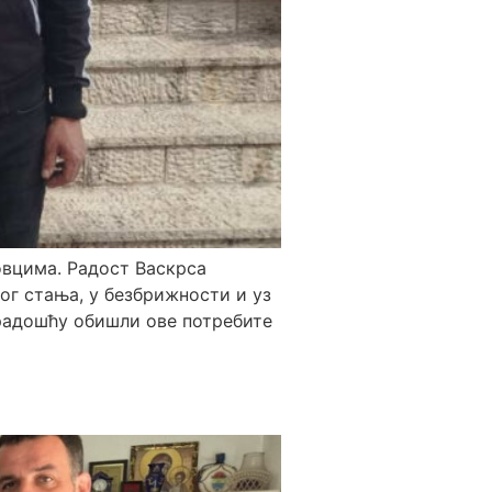
овцима. Радост Васкрса
ног стања, у безбрижности и уз
 радошћу обишли ове потребите