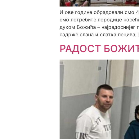
И ове године обрадовали смо 
смо потребите породице носећи 
духом Божића – најрадоснијег 
садрже слана и слатка пецива, 
РАДОСТ БОЖИЋ