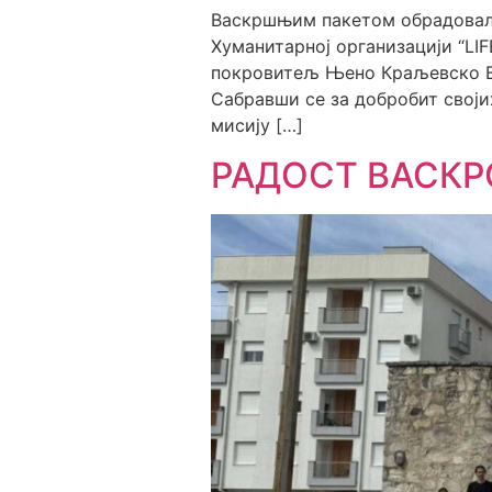
Васкршњим пакетом обрадовали
Хуманитарној организацији “LIFEL
покровитељ Њено Краљевско Ви
Сабравши се за добробит своји
мисију […]
РАДОСТ ВАСКР