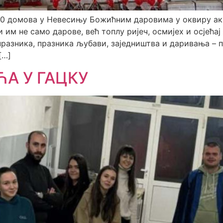
40 домова у Невесињу Божићним даровима у оквиру ак
им не само дарове, већ топлу ријеч, осмијех и осјећа
празника, празника љубави, заједништва и даривања – 
[…]
А У ГАЦКУ