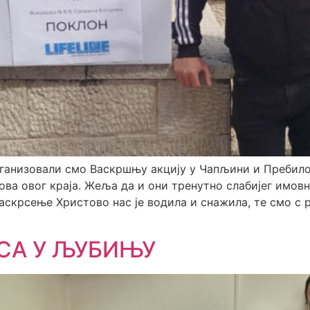
организовали смо Васкршњу акцију у Чапљини и Пребил
ова овог краја. Жеља да и они тренутно слабијег имов
Васкрсење Христово нас је водила и снажила, те смо с
СА У ЉУБИЊУ