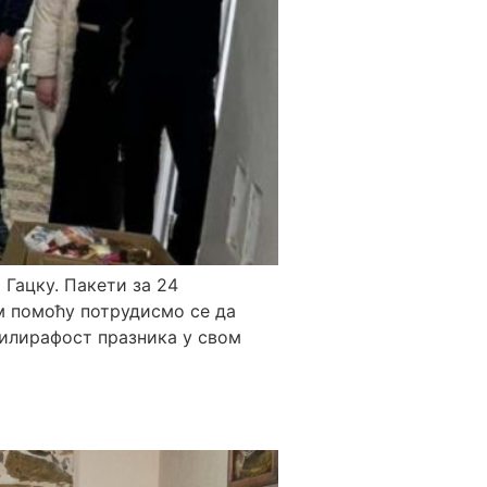
Гацку. Пакети за 24
м помоћу потрудисмо се да
тилирафост празника у свом