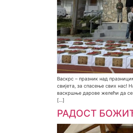
Васкрс – празник над празници
свијета, за спасење свих нас!
васкршње дарове желећи да се 
[…]
РАДОСТ БОЖИ