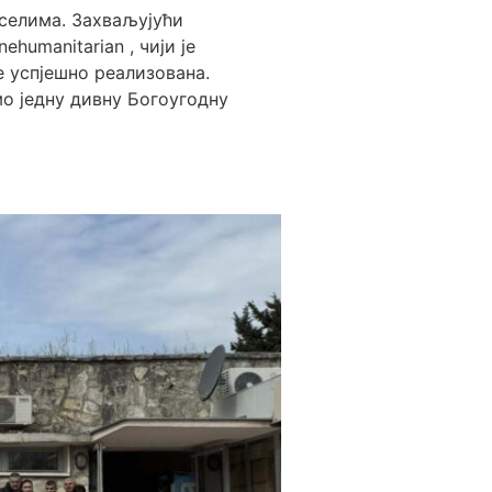
селима. Захваљујући
ehumanitarian , чији је
 успјешно реализована.
о једну дивну Богоугодну