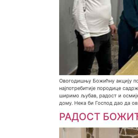
Овогодишњу Божићну акцију по
најпотребитије породице садрж
ширимо љубав, радост и осмије
дому. Нека би Господ дао да ов
РАДОСТ БОЖИ