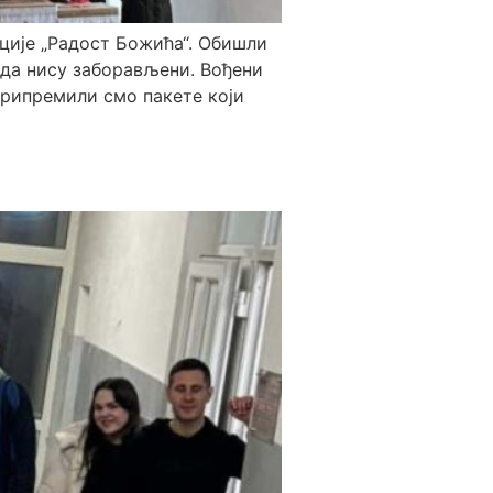
ције „Радост Божића“. Обишли
ј да нису заборављени. Вођени
припремили смо пакете који