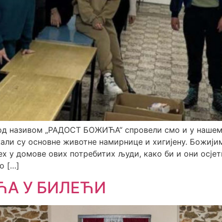
д називом „РАДОСТ БОЖИЋА“ спровели смо и у нашем 
али су основне животне намирнице и хигијену. Божији
х у домове ових потребитих људи, како би и они осје
о […]
ЋА У БИЛЕЋИ