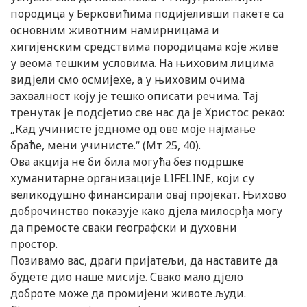
породица у Берковићима подијеливши пакете са
основним животним намирницама и
хигијенским средствима породицама које живе
у веома тешким условима. На њиховим лицима
видјели смо осмијехе, а у њиховим очима
захвалност коју је тешко описати речима. Тај
тренутак је подсјетио све нас да је Христос рекао:
„Кад учинисте једноме од ове моје најмање
браће, мени учинисте.“ (Мт 25, 40).
Ова акција не би била могућа без подршке
хуманитарне организације LIFELINE, који су
великодушно финансирали овај пројекат. Њихово
доброчинство показује како дјела милосрђа могу
да премосте сваки географски и духовни
простор.
Позивамо вас, драги пријатељи, да наставите да
будете дио наше мисије. Свако мало дјело
доброте може да промијени животе људи.