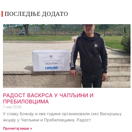
ПОСЛЕДЊЕ ДОДАТО
РАДОСТ ВАСКРСА У ЧАПЉИНИ И
ПРЕБИЛОВЦИМА
1. мај 2026.
У славу Божију и ове године организовали смо Васкршњу
акцију у Чапљини и Пребиловцима. Радост
Прочитај више »