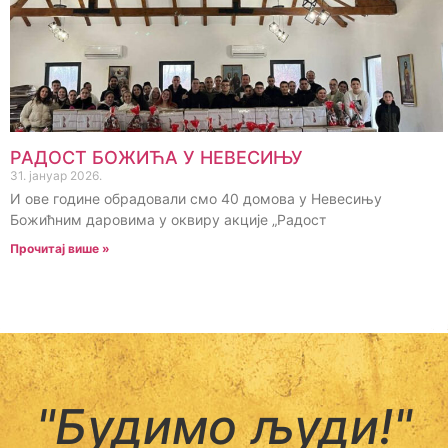
РАДОСТ БОЖИЋА У НЕВЕСИЊУ
31. јануар 2026.
И ове године обрадовали смо 40 домова у Невесињу
Божићним даровима у оквиру акције „Радост
Прочитај више »
"Будимо људи!"