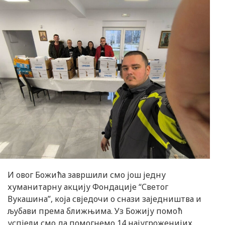
И овог Божића завршили смо још једну
хуманитарну акцију Фондације “Светог
Вукашина”, која свједочи о снази заједништва и
љубави према ближњима. Уз Божију помоћ
успјели смо да помогнемо 14 најугроженијих