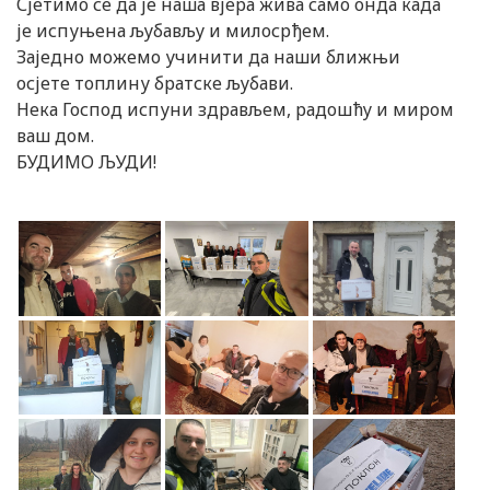
Сјетимо се да је наша вјера жива само онда када
је испуњена љубављу и милосрђем.
Заједно можемо учинити да наши ближњи
осјете топлину братске љубави.
Нека Господ испуни здрављем, радошћу и миром
ваш дом.
БУДИМО ЉУДИ!