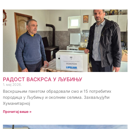
РАДОСТ ВАСКРСА У ЉУБИЊУ
1. мај 2026.
Васкршњим пакетом обрадовали смо и 15 потребитих
породица у Љубињу и околним селима. Захваљујући
Хуманитарној
Прочитај више »