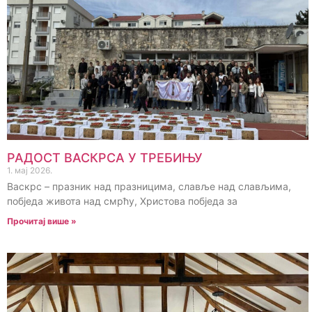
РАДОСТ ВАСКРСА У ТРЕБИЊУ
1. мај 2026.
Васкрс – празник над празницима, славље над слављима,
побједа живота над смрћу, Христова побједа за
Прочитај више »