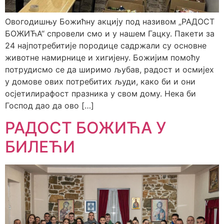
Овогодишњу Божићну акцију под називом „РАДОСТ
БОЖИЋА“ спровели смо и у нашем Гацку. Пакети за
24 најпотребитије породице садржали су основне
животне намирнице и хигијену. Божијим помоћу
потрудисмо се да ширимо љубав, радост и осмијех
у домове ових потребитих људи, како би и они
осјетилирафост празника у свом дому. Нека би
Господ дао да ово […]
РАДОСТ БОЖИЋА У
БИЛЕЋИ