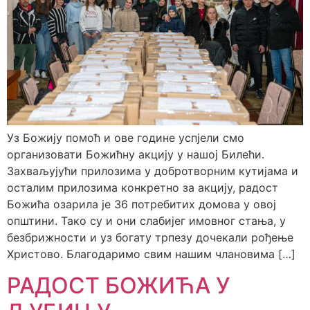
Уз Божију помоћ и ове године успјели смо
организовати Божићну акцију у нашој Билећи.
Захваљујући прилозима у добротворним кутијама и
осталим прилозима конкретно за акцију, радост
Божића озарила је 36 потребитих домова у овој
општини. Тако су и они слабијег имовног стања, у
безбрижности и уз богату трпезу дочекали рођење
Христово. Благодаримо свим нашим члановима […]
РАДОСТ БОЖИЋА У