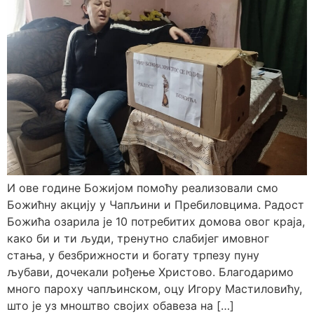
И ове године Божијом помоћу реализовали смо
Божићну акцију у Чапљини и Пребиловцима. Радост
Божића озарила је 10 потребитих домова овог краја,
како би и ти људи, тренутно слабијег имовног
стања, у безбрижности и богату трпезу пуну
љубави, дочекали рођење Христово. Благодаримо
много пароху чапљинском, оцу Игору Мастиловићу,
што је уз мноштво својих обавеза на […]