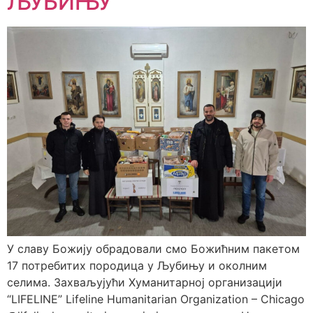
ЉУБИЊУ
У славу Божију обрадовали смо Божићним пакетом
17 потребитих породица у Љубињу и околним
селима. Захваљујући Хуманитарној организацији
“LIFELINE” Lifeline Humanitarian Organization – Chicago