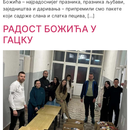
Божића – најрадоснијег празника, празника љубави,
заједништва и даривања – припремили смо пакете
који садрже слана и слатка пецива, […]
РАДОСТ БОЖИЋА У
ГАЦКУ