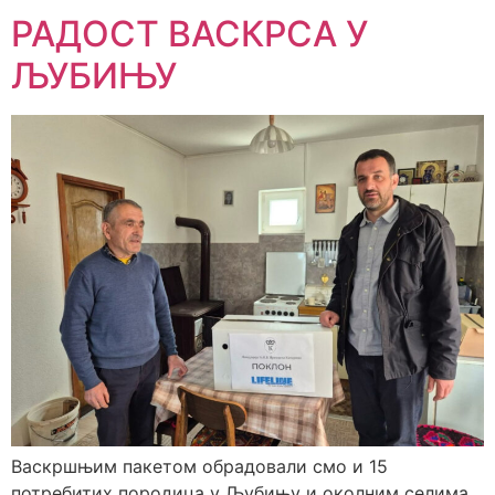
РАДОСТ ВАСКРСА У
ЉУБИЊУ
Васкршњим пакетом обрадовали смо и 15
потребитих породица у Љубињу и околним селима.