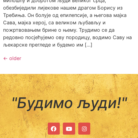
милошћу и добротом људи великог срца,
обезбиједили лијекове нашем драгом Борису из
Требиња. Он болује од епилепсије, а његова мајка
Сава, мајка херој, са великом љубављу и
пожртвовањем брине о њему. Трудимо се да
редовно посјећујемо ову породицу, водимо Саву на
љекарске прегледе и будемо им […]
←
older
"Будимо људи!"