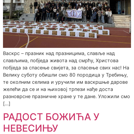
Васкрс – празник над празницима, славље над
слављима, побједа живота над смрћу, Христова
побједа за спасење свијета, за спасење свих нас! На
Велику суботу обишли смо 80 породица у Требињу,
те околним селима и уручили им васкршње дарове
желећи да се и на њиховој трпези нађе доста
разноврсне празничне хране у те дане. Уложили смо
[…]
РАДОСТ БОЖИЋА У
НЕВЕСИЊУ