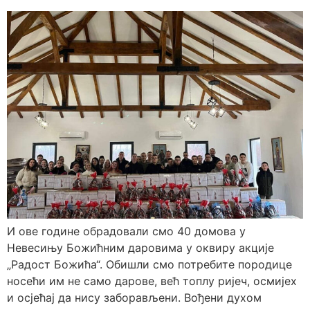
И ове године обрадовали смо 40 домова у
Невесињу Божићним даровима у оквиру акције
„Радост Божића“. Обишли смо потребите породице
носећи им не само дарове, већ топлу ријеч, осмијех
и осјећај да нису заборављени. Вођени духом