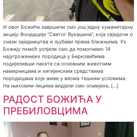
И овог Божића завршили смо још једну хуманитарну
акцију Фондације “Светог Вукашина”, која свједочи о
снази заједништва и љубави према ближњима. Уз
Божију помоћ успјели смо да помогнемо 14
најугроженијих породица у Берковићима
подијеливши пакете са основним животним
намирницама и хигијенским средствима
породицама које живе у веома тешким условима.
На њиховим лицима видјели смо осмијехе, […]
РАДОСТ БОЖИЋА У
ПРЕБИЛОВЦИМА