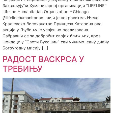
Захваљујући Хуманитарној организацији “LIFELINE”
Lifeline Humanitarian Organization – Chicago
@lifelinehumanitarian , чији је покровитељ Њено
Краљевско Височанство Принцеза Катарина ова
акција у Љубињу је успјешно реализована.
Сабравши се за добробит својих ближњих, кроз
Фондацију “Свети Вукашин”, сви чинимо једну дивну
Богоугодну мисију […]
РАДОСТ ВАСКРСА У
ТРЕБИЊУ