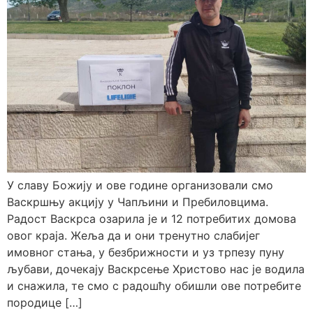
У славу Божију и ове године организовали смо
Васкршњу акцију у Чапљини и Пребиловцима.
Радост Васкрса озарила је и 12 потребитих домова
овог краја. Жеља да и они тренутно слабијег
имовног стања, у безбрижности и уз трпезу пуну
љубави, дочекају Васкрсење Христово нас је водила
и снажила, те смо с радошћу обишли ове потребите
породице […]