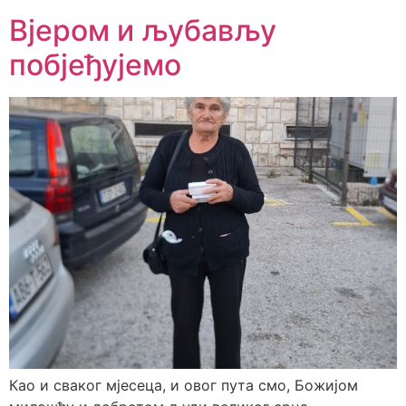
Вјером и љубављу
побјеђујемо
Као и сваког мјесеца, и овог пута смо, Божијом