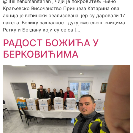
@lifelinehumanitarian , чији је покровитељ Њено
Краљевско Височанство Принцеза Катарина ова
акција је већински реализована, јер су даровали 17
пакета. Велику захвалност дугујемо свештеницима
Ратку и Богдану који су се са […]
РАДОСТ БОЖИЋА У
БЕРКОВИЋИМА