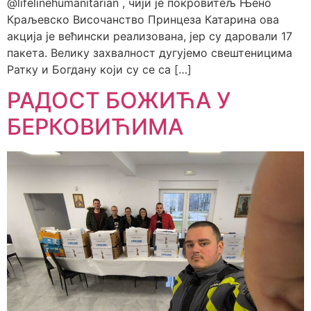
@lifelinehumanitarian , чији је покровитељ Њено
Краљевско Височанство Принцеза Катарина ова
акција је већински реализована, јер су даровали 17
пакета. Велику захвалност дугујемо свештеницима
Ратку и Богдану који су се са […]
РАДОСТ БОЖИЋА У
БЕРКОВИЋИМА