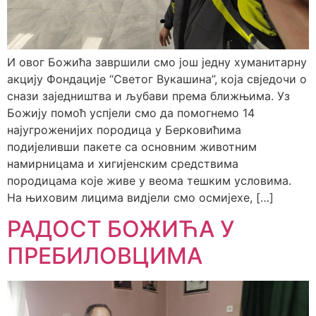
И овог Божића завршили смо још једну хуманитарну
акцију Фондације “Светог Вукашина”, која свједочи о
снази заједништва и љубави према ближњима. Уз
Божију помоћ успјели смо да помогнемо 14
најугроженијих породица у Берковићима
подијеливши пакете са основним животним
намирницама и хигијенским средствима
породицама које живе у веома тешким условима.
На њиховим лицима видјели смо осмијехе, […]
РАДОСТ БОЖИЋА У
ПРЕБИЛОВЦИМА