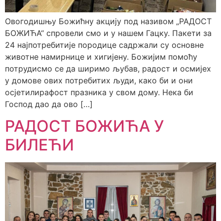
Овогодишњу Божићну акцију под називом „РАДОСТ
БОЖИЋА“ спровели смо и у нашем Гацку. Пакети за
24 најпотребитије породице садржали су основне
животне намирнице и хигијену. Божијим помоћу
потрудисмо се да ширимо љубав, радост и осмијех
у домове ових потребитих људи, како би и они
осјетилирафост празника у свом дому. Нека би
Господ дао да ово […]
РАДОСТ БОЖИЋА У
БИЛЕЋИ