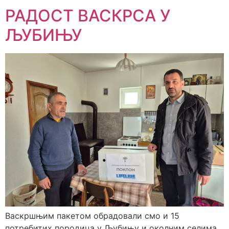
РАДОСТ ВАСКРСА У
ЉУБИЊУ
Васкршњим пакетом обрадовали смо и 15
потребитих породица у Љубињу и околним селима.