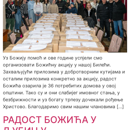
Уз Божију помоћ и ове године успјели смо
организовати Божићну акцију у нашој Билећи.
Захваљујући прилозима у добротворним кутијама и
осталим прилозима конкретно за акцију, радост
Божића озарила је 36 потребитих домова у овој
општини. Тако су и они слабијег имовног стања, у
безбрижности и уз богату трпезу дочекали рођење
Христово. Благодаримо свим нашим члановима […]
РАДОСТ БОЖИЋА У