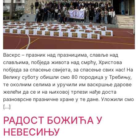
Васкрс – празник над празницима, славље над
слављима, побједа живота над смрћу, Христова
побједа за спасење свијета, за спасење свих нас! На
Велику суботу обишли смо 80 породица у Требињу,
те околним селима и уручили им васкршње дарове
желећи да се и на њиховој трпези нађе доста
разноврсне празничне хране у те дане. Уложили смо
[…]
РАДОСТ БОЖИЋА У
НЕВЕСИЊУ