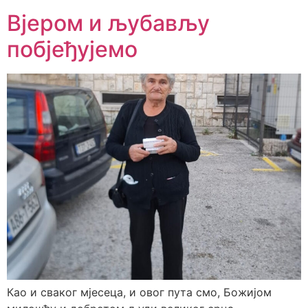
Вјером и љубављу
побјеђујемо
Као и сваког мјесеца, и овог пута смо, Божијом