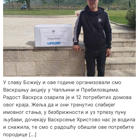
У славу Божију и ове године организовали смо
Васкршњу акцију у Чапљини и Пребиловцима.
Радост Васкрса озарила је и 12 потребитих домова
овог краја. Жеља да и они тренутно слабијег
имовног стања, у безбрижности и уз трпезу пуну
љубави, дочекају Васкрсење Христово нас је водила
и снажила, те смо с радошћу обишли ове потребите
породице […]