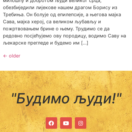
милошћу и добротом људи великог срца,
обезбиједили лијекове нашем драгом Борису из
Требиња. Он болује од епилепсије, а његова мајка
Сава, мајка херој, са великом љубављу и
пожртвовањем брине о њему. Трудимо се да
редовно посјећујемо ову породицу, водимо Саву на
љекарске прегледе и будемо им […]
←
older
"Будимо људи!"