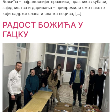
Божића – најрадоснијег празника, празника љубави,
заједништва и даривања – припремили смо пакете
који садрже слана и слатка пецива, […]
РАДОСТ БОЖИЋА У
ГАЦКУ