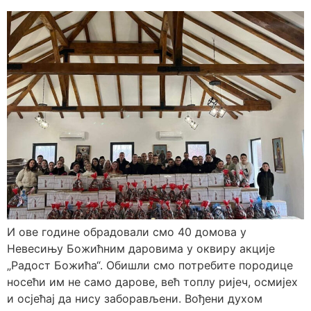
И ове године обрадовали смо 40 домова у
Невесињу Божићним даровима у оквиру акције
„Радост Божића“. Обишли смо потребите породице
носећи им не само дарове, већ топлу ријеч, осмијех
и осјећај да нису заборављени. Вођени духом