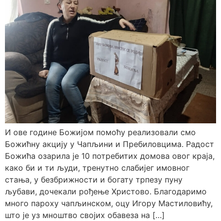
И ове године Божијом помоћу реализовали смо
Божићну акцију у Чапљини и Пребиловцима. Радост
Божића озарила је 10 потребитих домова овог краја,
како би и ти људи, тренутно слабијег имовног
стања, у безбрижности и богату трпезу пуну
љубави, дочекали рођење Христово. Благодаримо
много пароху чапљинском, оцу Игору Мастиловићу,
што је уз мноштво својих обавеза на […]