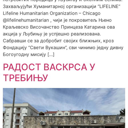
Захваљујући Хуманитарној организацији “LIFELINE”
Lifeline Humanitarian Organization – Chicago
@lifelinehumanitarian , чији је покровитељ Њено
Краљевско Височанство Принцеза Катарина ова
акција у Љубињу је успјешно реализована.
Сабравши се за добробит својих ближњих, кроз
Фондацију “Свети Вукашин”, сви чинимо једну дивну
Богоугодну мисију […]
РАДОСТ ВАСКРСА У
ТРЕБИЊУ