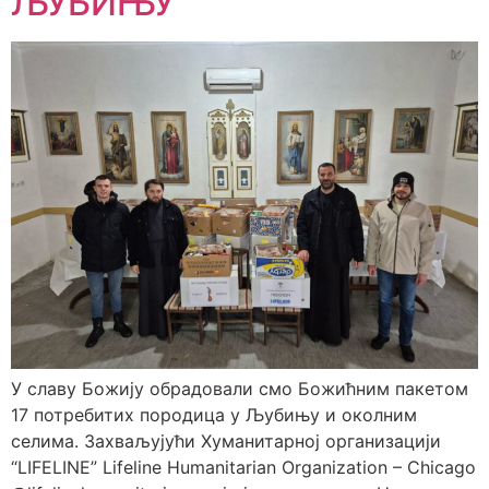
ЉУБИЊУ
У славу Божију обрадовали смо Божићним пакетом
17 потребитих породица у Љубињу и околним
селима. Захваљујући Хуманитарној организацији
“LIFELINE” Lifeline Humanitarian Organization – Chicago