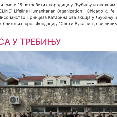
 смо и 15 потребитих породица у Љубињу и околним 
INE” Lifeline Humanitarian Organization – Chicago @lifelin
сочанство Принцеза Катарина ова акција у Љубињу је
х ближњих, кроз Фондацију “Свети Вукашин”, сви чиним
СА У ТРЕБИЊУ