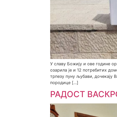
У славу Божију и ове године 
озарила је и 12 потребитих дом
трпезу пуну љубави, дочекају 
породице […]
РАДОСТ ВАСКР