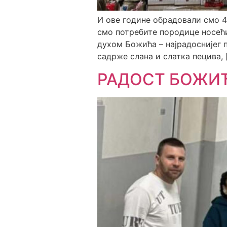
И ове године обрадовали смо 
смо потребите породице носећи 
духом Божића – најрадоснијег 
садрже слана и слатка пецива, 
РАДОСТ БОЖИЋ