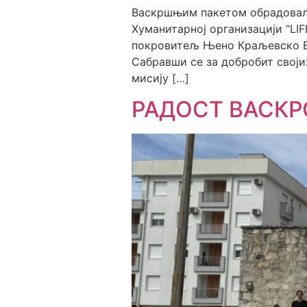
Васкршњим пакетом обрадовали
Хуманитарној организацији “LIFEL
покровитељ Њено Краљевско Ви
Сабравши се за добробит своји
мисију […]
РАДОСТ ВАСКР