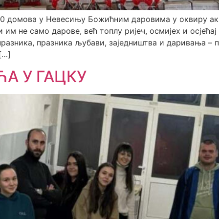
40 домова у Невесињу Божићним даровима у оквиру ак
им не само дарове, већ топлу ријеч, осмијех и осјећа
празника, празника љубави, заједништва и даривања – 
[…]
А У ГАЦКУ