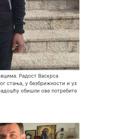
овцима. Радост Васкрса
ног стања, у безбрижности и уз
 радошћу обишли ове потребите