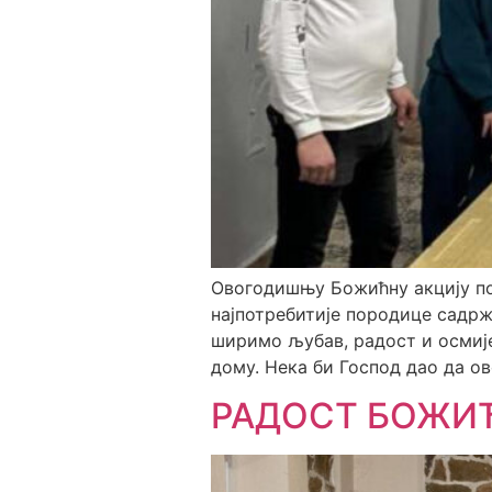
Овогодишњу Божићну акцију по
најпотребитије породице садрж
ширимо љубав, радост и осмије
дому. Нека би Господ дао да ов
РАДОСТ БОЖИ