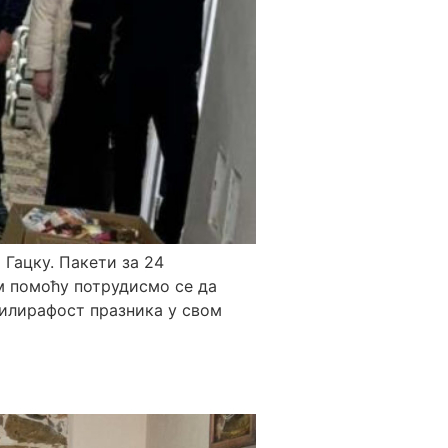
Гацку. Пакети за 24
м помоћу потрудисмо се да
тилирафост празника у свом