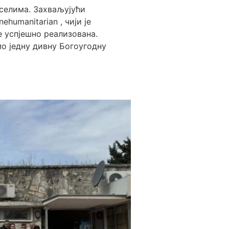
селима. Захваљујући
ehumanitarian , чији је
 успјешно реализована.
о једну дивну Богоугодну