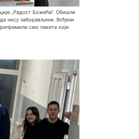
ције „Радост Божића“. Обишли
ј да нису заборављени. Вођени
припремили смо пакете који