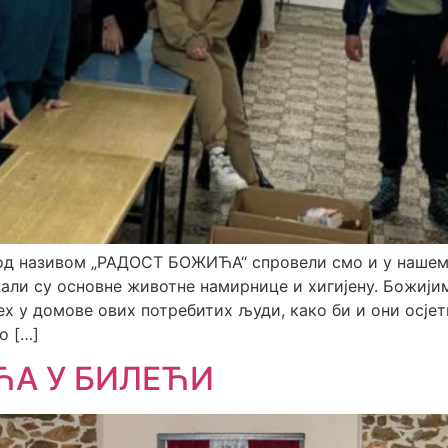
д називом „РАДОСТ БОЖИЋА“ спровели смо и у нашем 
али су основне животне намирнице и хигијену. Божији
х у домове ових потребитих људи, како би и они осје
о […]
ЋА У БИЛЕЋИ