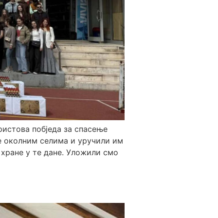
ристова побједа за спасење
те околним селима и уручили им
хране у те дане. Уложили смо