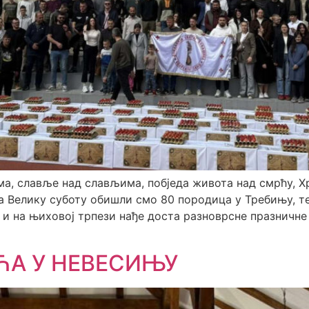
ма, славље над слављима, побједа живота над смрћу, Х
 На Велику суботу обишли смо 80 породица у Требињу, 
и на њиховој трпези нађе доста разноврсне празничне 
ЋА У НЕВЕСИЊУ