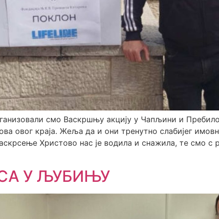
организовали смо Васкршњу акцију у Чапљини и Пребил
ова овог краја. Жеља да и они тренутно слабијег имов
Васкрсење Христово нас је водила и снажила, те смо с
СА У ЉУБИЊУ