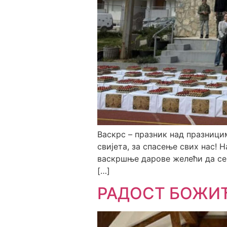
Васкрс – празник над празници
свијета, за спасење свих нас!
васкршње дарове желећи да се 
[…]
РАДОСТ БОЖИ