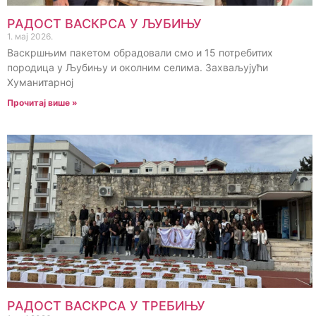
РАДОСТ ВАСКРСА У ЉУБИЊУ
1. мај 2026.
Васкршњим пакетом обрадовали смо и 15 потребитих
породица у Љубињу и околним селима. Захваљујући
Хуманитарној
Прочитај више »
РАДОСТ ВАСКРСА У ТРЕБИЊУ