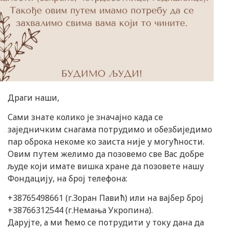
Драги наши,
Сами знате колико је значајно када се
заједничким снагама потрудимо и обезбиједимо
пар оброка некоме ко заиста није у могућности.
Овим путем желимо да позовемо све Вас добре
људе који имате вишка хране да позовете нашу
Фондацију, на број телефона:
+38765498661 (г.Зоран Павић) или на вајбер број
+38766312544 (г.Немања Укропина).
Дарујте, а ми ћемо се потрудити у току дана да