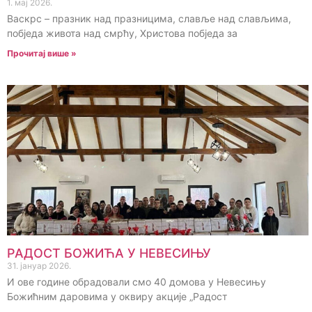
1. мај 2026.
Васкрс – празник над празницима, славље над слављима,
побједа живота над смрћу, Христова побједа за
Прочитај више »
РАДОСТ БОЖИЋА У НЕВЕСИЊУ
31. јануар 2026.
И ове године обрадовали смо 40 домова у Невесињу
Божићним даровима у оквиру акције „Радост