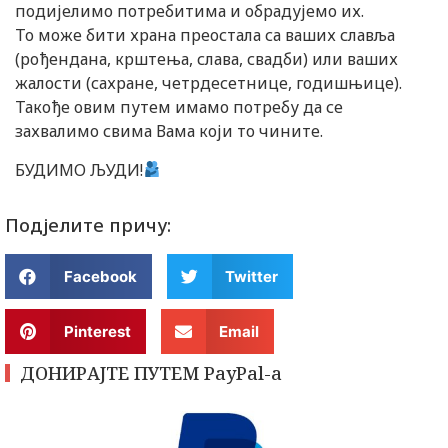
подијелимо потребитима и обрадујемо их.
То може бити храна преостала са ваших славља
(рођендана, крштења, слава, свадби) или ваших
жалости (сахране, четрдесетнице, годишњице).
Такође овим путем имамо потребу да се
захвалимо свима Вама који то чините.
БУДИМО ЉУДИ!
Подјелите причу:
Facebook
Twitter
Pinterest
Email
ДОНИРАЈТЕ ПУТЕМ PayPal-a