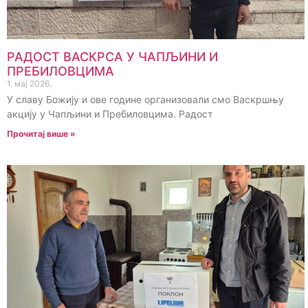
РАДОСТ ВАСКРСА У ЧАПЉИНИ И
ПРЕБИЛОВЦИМА
1. мај 2026.
У славу Божију и ове године организовали смо Васкршњу
акцију у Чапљини и Пребиловцима. Радост
Прочитај више »