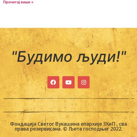
Прочитај више »
"Будимо људи!"
Фондација Светог Вукашина епархије ЗХиП , сва
права резервисана. © Љета господњег 2022.