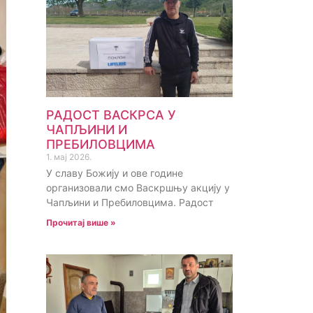
РАДОСТ ВАСКРСА У
ЧАПЉИНИ И
ПРЕБИЛОВЦИМА
1. мај 2026.
У славу Божију и ове године
организовали смо Васкршњу акцију у
Чапљини и Пребиловцима. Радост
Прочитај више »