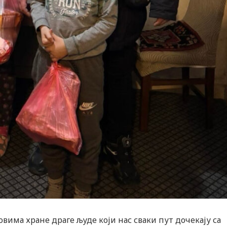
вима хране драге људе који нас сваки пут дочекају са