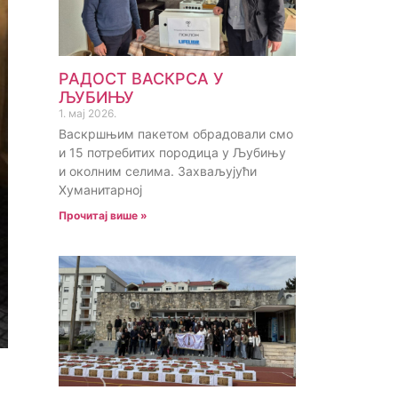
РАДОСТ ВАСКРСА У
ЉУБИЊУ
1. мај 2026.
Васкршњим пакетом обрадовали смо
и 15 потребитих породица у Љубињу
и околним селима. Захваљујући
Хуманитарној
Прочитај више »