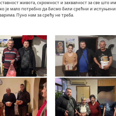
ставност живота, скромност и захвалност за све што и
лико је мало потребно да бисмо били срећни и испуњени
рима. Пуно нам за срећу не треба.