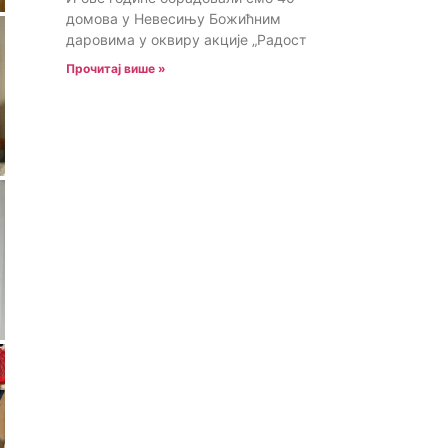
домова у Невесињу Божићним
даровима у оквиру акције „Радост
Прочитај више »