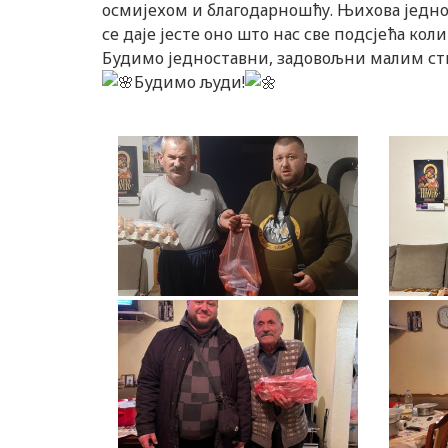
осмијехом и благодарношћу. Њихова једно
се даје јесте оно што нас све подсјећа ко
Будимо једноставни, задовољни малим ства
Будимо људи!