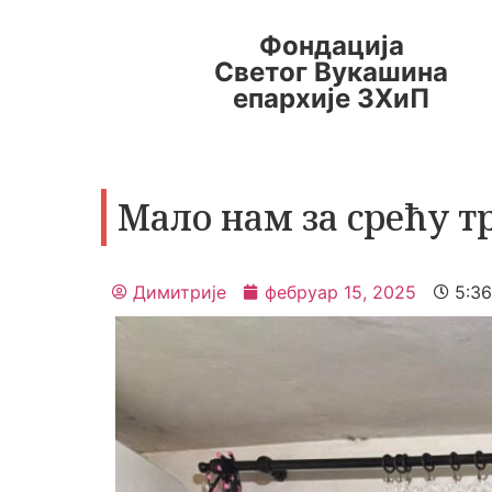
Фондација
Светог Вукашина
епархије ЗХиП
Мало нам за срећу т
Димитрије
фебруар 15, 2025
5:3