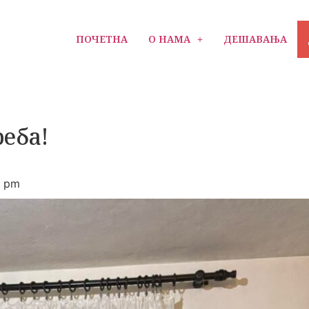
ПОЧЕТНА
О НАМА
ДЕШАВАЊА
реба!
6 pm