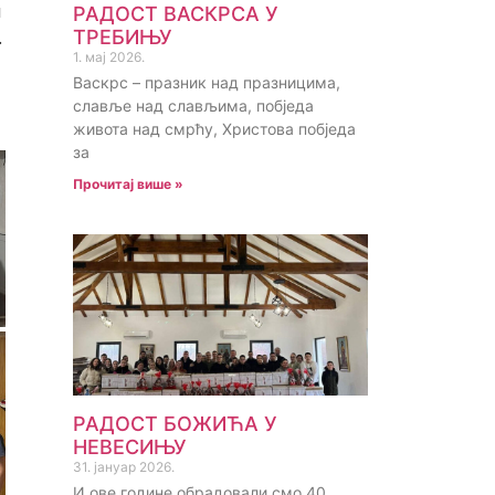
м
РАДОСТ ВАСКРСА У
ТРЕБИЊУ
.
1. мај 2026.
Васкрс – празник над празницима,
славље над слављима, побједа
живота над смрћу, Христова побједа
за
Прочитај више »
РАДОСТ БОЖИЋА У
НЕВЕСИЊУ
31. јануар 2026.
И ове године обрадовали смо 40