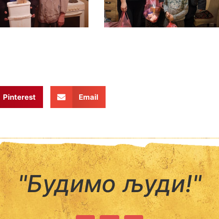
Pinterest
Email
"Будимо људи!"