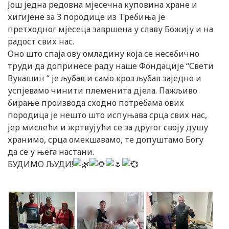
Још једна редовна мјесечна куповина хране и
хигијене за 3 породице из Требиња је
претходног мјесеца завршена у славу Божију и на
радост свих нас.
Оно што спаја ову омладину која се несебично
труди да допринесе раду наше Фондације “Свети
Вукашин “ је љубав и само кроз љубав заједно и
успјевамо чинити племенита дјела. Пажљиво
бирање производа сходно потребама ових
породица је нешто што испуњава срца свих нас,
јер мислећи и жртвујући се за другог своју душу
хранимо, срца омекшавамо, те допуштамо Богу
да се у њега настани.
БУДИМО ЉУДИ!