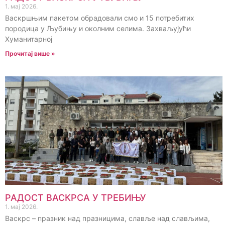
1. мај 2026.
Васкршњим пакетом обрадовали смо и 15 потребитих
породица у Љубињу и околним селима. Захваљујући
Хуманитарној
Прочитај више »
РАДОСТ ВАСКРСА У ТРЕБИЊУ
1. мај 2026.
Васкрс – празник над празницима, славље над слављима,