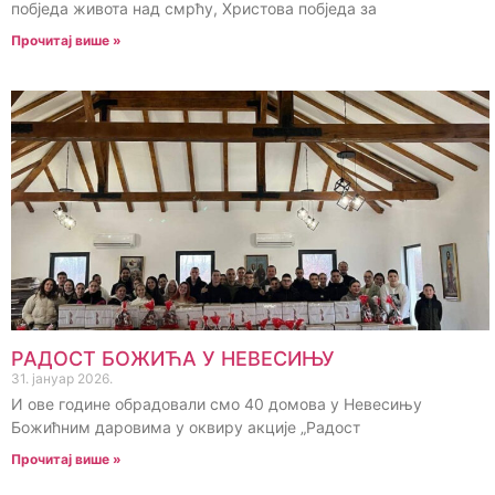
побједа живота над смрћу, Христова побједа за
Прочитај више »
РАДОСТ БОЖИЋА У НЕВЕСИЊУ
31. јануар 2026.
И ове године обрадовали смо 40 домова у Невесињу
Божићним даровима у оквиру акције „Радост
Прочитај више »