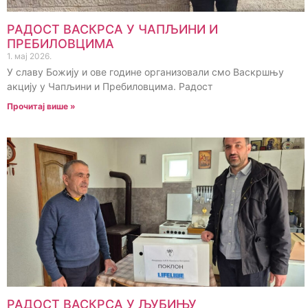
РАДОСТ ВАСКРСА У ЧАПЉИНИ И
ПРЕБИЛОВЦИМА
1. мај 2026.
У славу Божију и ове године организовали смо Васкршњу
акцију у Чапљини и Пребиловцима. Радост
Прочитај више »
РАДОСТ ВАСКРСА У ЉУБИЊУ