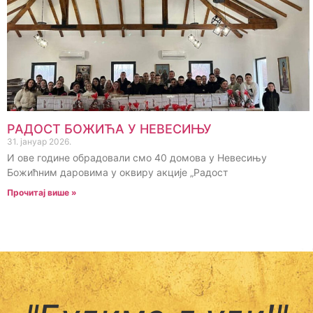
РАДОСТ БОЖИЋА У НЕВЕСИЊУ
31. јануар 2026.
И ове године обрадовали смо 40 домова у Невесињу
Божићним даровима у оквиру акције „Радост
Прочитај више »