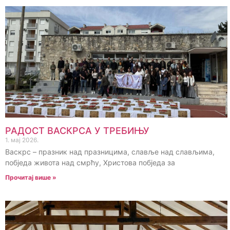
РАДОСТ ВАСКРСА У ТРЕБИЊУ
1. мај 2026.
Васкрс – празник над празницима, славље над слављима,
побједа живота над смрћу, Христова побједа за
Прочитај више »