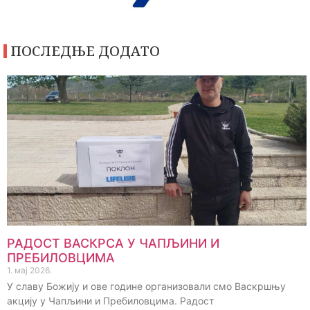
ПОСЛЕДЊЕ ДОДАТО
РАДОСТ ВАСКРСА У ЧАПЉИНИ И
ПРЕБИЛОВЦИМА
1. мај 2026.
У славу Божију и ове године организовали смо Васкршњу
акцију у Чапљини и Пребиловцима. Радост