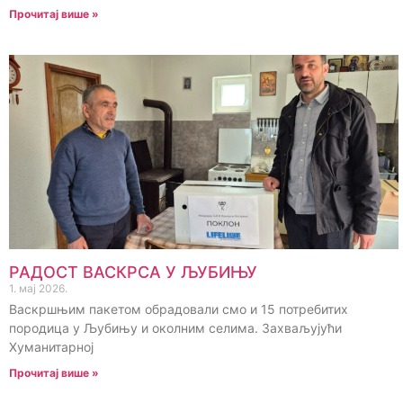
Прочитај више »
РАДОСТ ВАСКРСА У ЉУБИЊУ
1. мај 2026.
Васкршњим пакетом обрадовали смо и 15 потребитих
породица у Љубињу и околним селима. Захваљујући
Хуманитарној
Прочитај више »