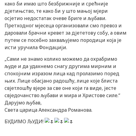
како би имао што безбрижније и срећније
дјетињство, те како би у што мањој мјери
осјетио недостатак очеве бриге и љубави.
Претходног мјесеца организовали смо превоз и
даровали брачни кревет за дјететову собу, а овим
путем се посебно захваљујемо породици која је
исти уручила Фондацији.
„Сами не знамо колико можемо да охрабримо
људе и да удахнемо снагу другима мирним и
спокојним изразом лица кад пролазимо поред
њих. Лице обасјано радошћу, лице које блиста
свјетлошћу вјере за све оне који га виде, јесте
свједочанство љубави и мира и Христове силе.“
Дарујмо љубав,
Света царица Александра Романова.
БУДИМО ЉУДИ!