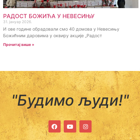
РАДОСТ БОЖИЋА У НЕВЕСИЊУ
31. јануар 2026.
И ове године обрадовали смо 40 домова у Невесињу
Божићним даровима у оквиру акције „Радост
Прочитај више »
"Будимо људи!"