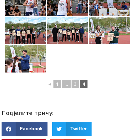
◄
1
...
3
4
Подјелите причу:
Facebook
Twitter