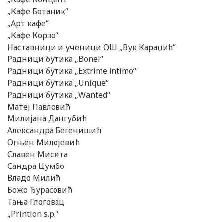
„Кафе Ботаник“
„Арт кафе“
„Кафе Корзо“
Наставници и ученици ОШ „Вук Караџић“
Радници бутика „Bonel“
Радници бутика „Extrime intimo“
Радници бутика „Unique“
Радници бутика „Wanted“
Матеј Павловић
Милијана Дангубић
Александра Бегенишић
Огњен Милојевић
Славен Мисита
Сандра Цумбо
Владо Милић
Божо Ђурасовић
Тања Глоговац
„Printion s.p.“