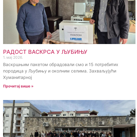
РАДОСТ ВАСКРСА У ЉУБИЊУ
1. мај 2026.
Васкршњим пакетом обрадовали смо и 15 потребитих
породица у Љубињу и околним селима. Захваљујући
Хуманитарној
Прочитај више »