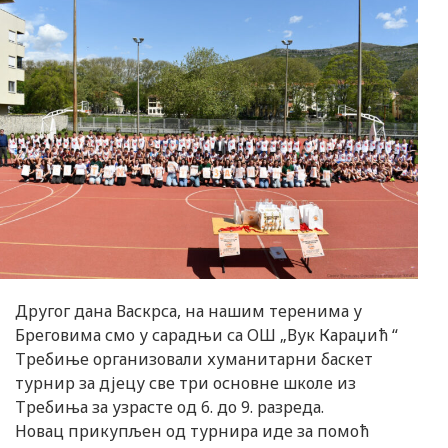
Другог дана Васкрса, на нашим теренима у
Бреговима смо у сарадњи са ОШ „Вук Караџић “
Требиње организовали хуманитарни баскет
турнир за дјецу све три основне школе из
Требиња за узрасте од 6. до 9. разреда.
Новац прикупљен од турнира иде за помоћ