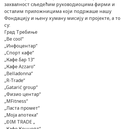
захвалност сљедећим руководиоцима фирми и
осталим приложницима који подржаше нашу
Фондацију и њену хуману мисију и пројекте, а то
су:
Град Требиње
„Be cool“
„Инфоцентар“
„Спорт кафе“
„Кафе бар 13“
„Кафе Azzaro“
„Belladonna“
„R-Trade“
„Gatarić group“
„Физио центар“
„MFitness“
„Ласта промет“
„Моја апотека“
„ĐIM TRADE „
„Кафе Концепт“