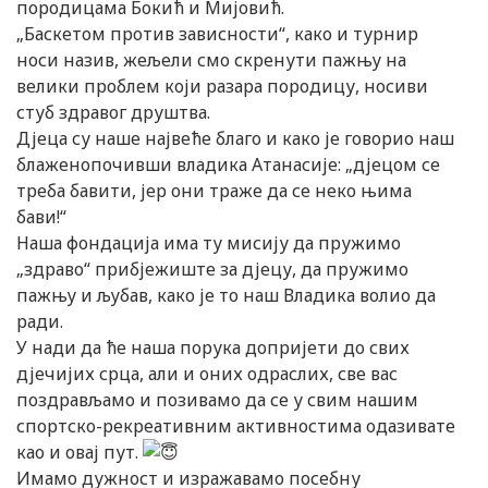
породицама Бокић и Мијовић.
„Баскетом против зависности“, како и турнир
носи назив, жељели смо скренути пажњу на
велики проблем који разара породицу, носиви
стуб здравог друштва.
Дјеца су наше највеће благо и како је говорио наш
блаженопочивши владика Атанасије: „дјецом се
треба бавити, јер они траже да се неко њима
бави!“
Наша фондација има ту мисију да пружимо
„здраво“ прибјежиште за дјецу, да пружимо
пажњу и љубав, како је то наш Владика волио да
ради.
У нади да ће наша порука допријети до свих
дјечијих срца, али и оних одраслих, све вас
поздрављамо и позивамо да се у свим нашим
спортско-рекреативним активностима одазивате
као и овај пут.
Имамо дужност и изражавамо посебну