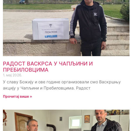
РАДОСТ ВАСКРСА У ЧАПЉИНИ И
ПРЕБИЛОВЦИМА
1. мај 2026.
У славу Божију и ове године организовали смо Васкршњу
акцију у Чапљини и Пребиловцима. Радост
Прочитај више »