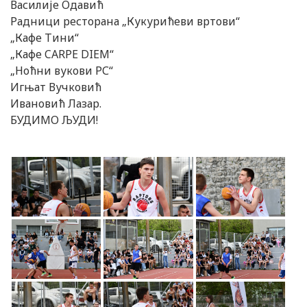
Василије Одавић
Радници ресторана „Кукурићеви вртови“
„Кафе Тини“
„Кафе CARPE DIEM“
„Ноћни вукови РС“
Игњат Вучковић
Ивановић Лазар.
БУДИМО ЉУДИ!