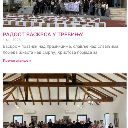
РАДОСТ ВАСКРСА У ТРЕБИЊУ
1. мај 2026.
Васкрс – празник над празницима, славље над слављима,
побједа живота над смрћу, Христова побједа за
Прочитај више »