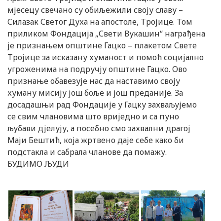
мјесецу свечано су обиљежили своју славу –
Силазак Светог Духа на апостоле, Тројице. Том
приликом Фондација „Свети Вукашин“ награђена
је признањем општине Гацко – плакетом Свете
Тројице за исказану хуманост и помоћ социјално
угроженима на подручју општине Гацко. Ово
признање обавезује нас да наставимо своју
хуману мисију још боље и још преданије. За
досадашњи рад Фондације у Гацку захваљујемо
се свим члановима што вриједно и са пуно
љубави дјелују, а посебно смо захвални драгој
Маји Бештић, која жртвено даје себе како би
подстакла и сабрала чланове да помажу.
БУДИМО ЉУДИ