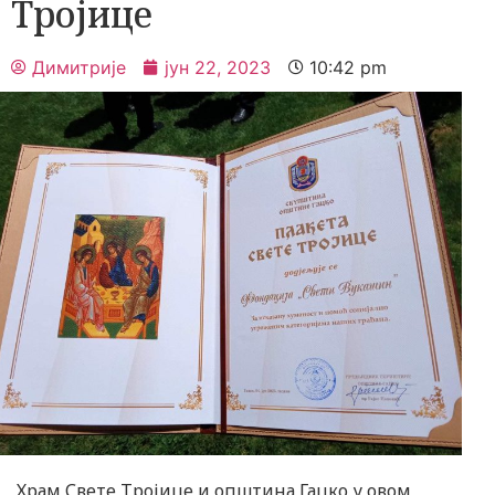
Тројице
Димитрије
јун 22, 2023
10:42 pm
Храм Свете Тројице и општина Гацко у овом