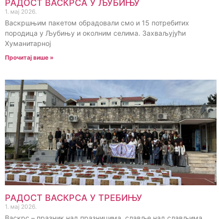
РАДОСТ ВАСКРСА У ЉУБИЊУ
1. мај 2026.
Васкршњим пакетом обрадовали смо и 15 потребитих
породица у Љубињу и околним селима. Захваљујући
Хуманитарној
Прочитај више »
РАДОСТ ВАСКРСА У ТРЕБИЊУ
1. мај 2026.
Васкрс – празник над празницима, славље над слављима,