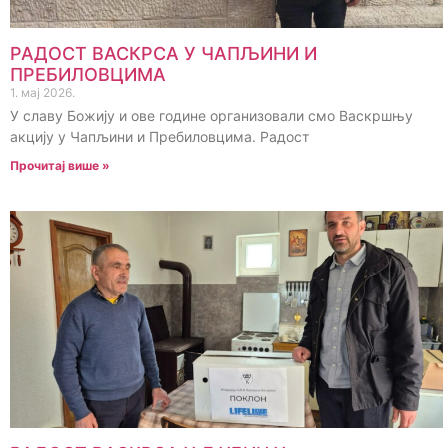
РАДОСТ ВАСКРСА У ЧАПЉИНИ И
ПРЕБИЛОВЦИМА
1. мај 2026.
У славу Божију и ове године организовали смо Васкршњу
акцију у Чапљини и Пребиловцима. Радост
Прочитај више »