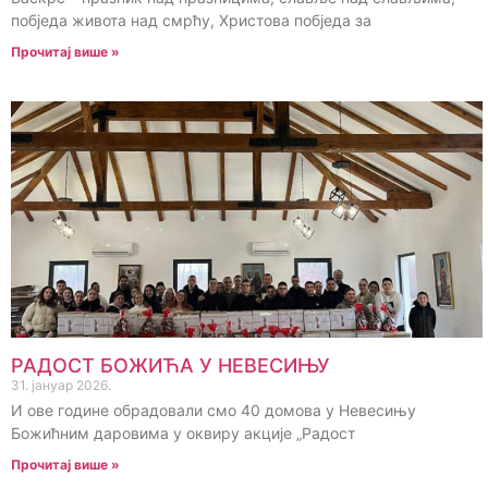
побједа живота над смрћу, Христова побједа за
Прочитај више »
РАДОСТ БОЖИЋА У НЕВЕСИЊУ
31. јануар 2026.
И ове године обрадовали смо 40 домова у Невесињу
Божићним даровима у оквиру акције „Радост
Прочитај више »