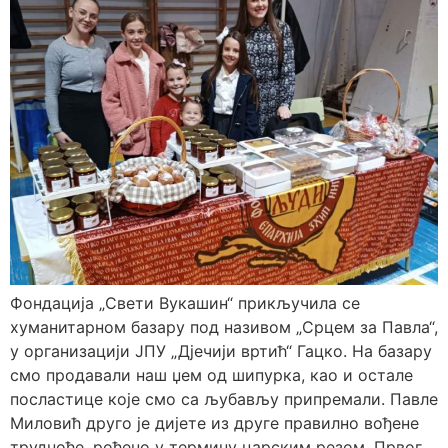
Фондација „Свети Вукашин“ прикључила се
хуманитарном базару под називом „Срцем за Павла“,
у организацији ЈПУ „Дјечији вртић“ Гацко. На базару
смо продавали наш џем од шипурка, као и остале
посластице које смо са љубављу припремали. Павле
Миловић друго је дијете из друге правилно вођене
трудноће, рођено у термину царским резом. Првог