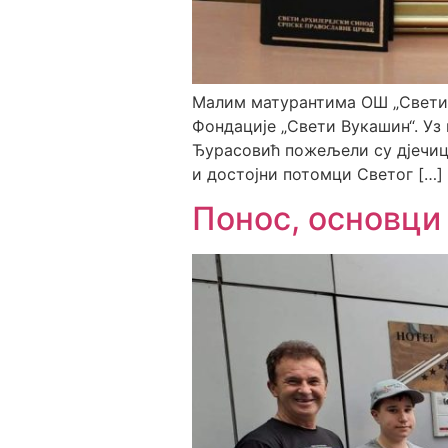
Малим матурантима ОШ „Свети В
Фондације „Свети Вукашин“. Уз
Ђурасовић пожељели су дјечици
и достојни потомци Светог […]
Понос, основц