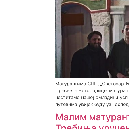
Матурантима СШЦ „Светозар Ћо
Пресвете Богородице, матуран
честитамо нашој омладини усп
путевима увијек буду уз Господ
Малим матурант
Требиња уручен