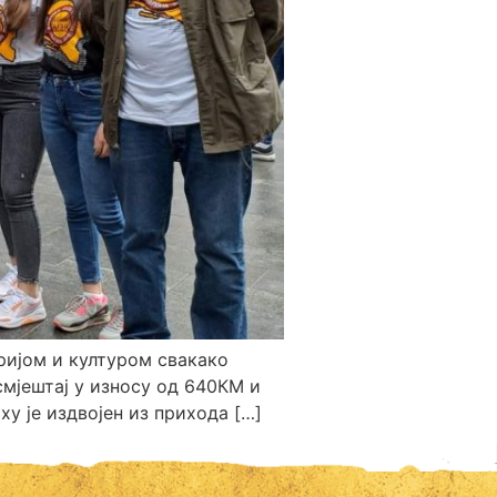
ријом и културом свакако
смјештај у износу од 640КМ и
у је издвојен из прихода […]