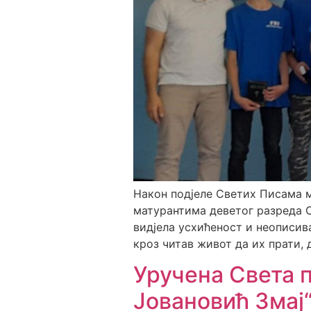
Након подјеле Светих Писама 
матурантима деветог разреда 
видјела усхићеност и неописив
кроз читав живот да их прати, д
Уручена Света 
Јовановић Змај