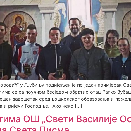
ровић“ у Љубињу подијељен је по један примјерак Све
тима се са поучном бесједом обратио отац Ратко Зуба
јешан завршетак средњошколског образовања и пожел
а и ријечи Господње. „Ако неко […]
има ОШ „Свети Василије Ос
а Света Писма