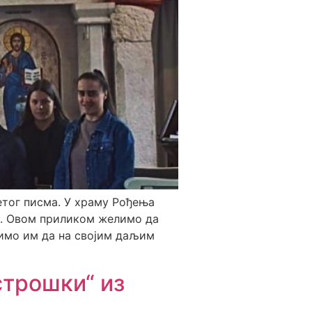
тог писма. У храму Рођења
ц. Овом приликом желимо да
имо им да на својим даљим
трошки“ из