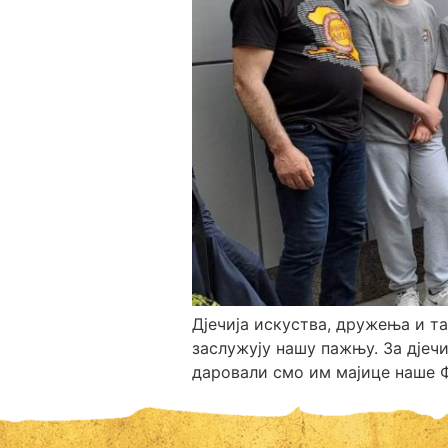
Дјечија искуства, дружења и т
заслужују нашу пажњу. За дјеч
даровали смо им мајице наше Фо