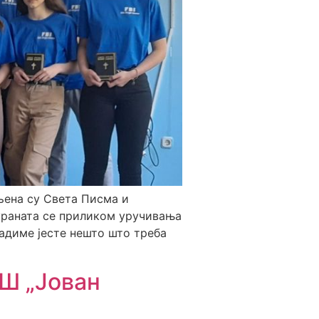
љена су Света Писма и
ураната се приликом уручивања
адиме јесте нешто што треба
Ш „Јован