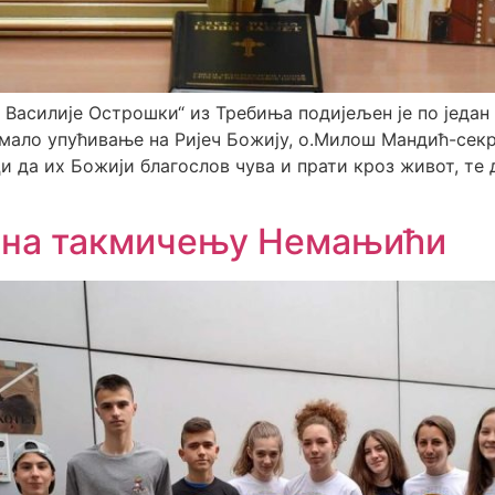
асилије Острошки“ из Требиња подијељен је по један
 мало упућивање на Ријеч Божију, о.Милош Мандић-сек
 да их Божији благослов чува и прати кроз живот, те 
и на такмичењу Немањићи