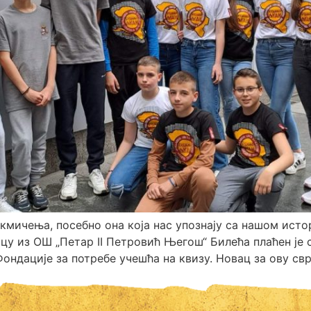
акмичења, посебно она која нас упознају са нашом исто
ицу из ОШ „Петар II Петровић Његош“ Билећа плаћен је 
ндације за потребе учешћа на квизу. Новац за ову сврх