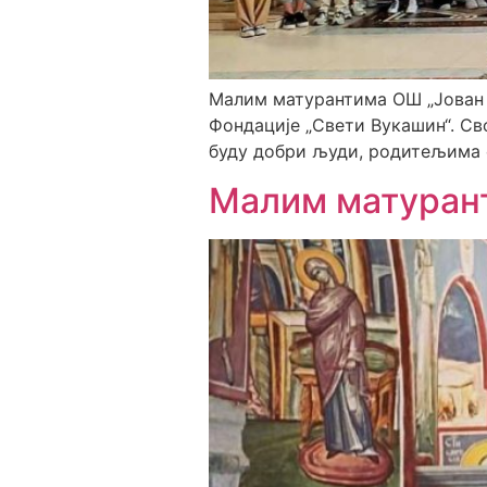
Малим матурантима ОШ „Јован Ј
Фондације „Свети Вукашин“. Сво
буду добри људи, родитељима с
Малим матуран