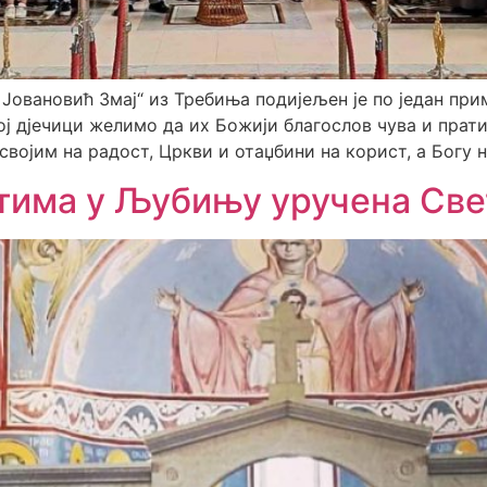
овановић Змај“ из Требиња подијељен је по један при
ј дјечици желимо да их Божији благослов чува и прати
војим на радост, Цркви и отаџбини на корист, а Богу
тима у Љубињу уручена Све