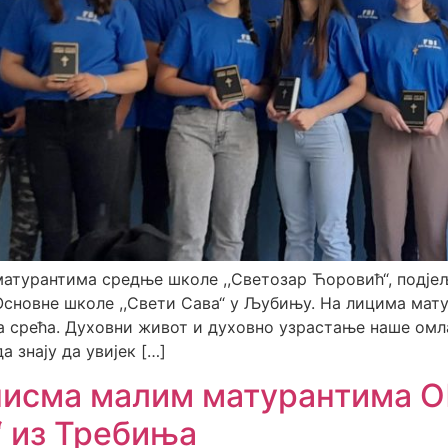
матурантима средње школе ,,Светозар Ћоровић“, подје
Основне школе ,,Свети Сава“ у Љубињу. На лицима мат
а срећа. Духовни живот и духовно узрастање наше омл
а знају да увијек […]
писма малим матурантима О
“ из Требиња