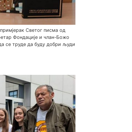
 примјерак Светог писма од
ретар Фондације и члан-Божо
да се труде да буду добри људи