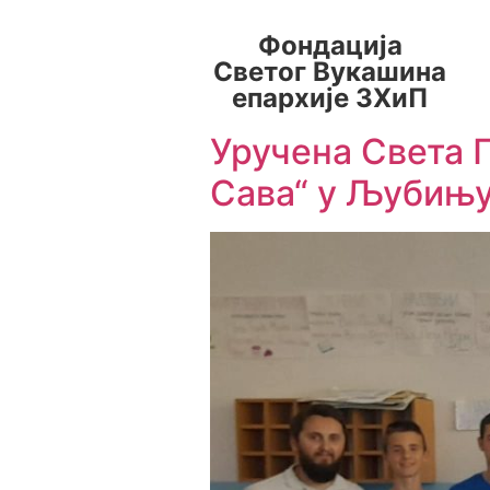
Фондација
Светог Вукашина
епархије ЗХиП
Уручена Света 
Сава“ у Љубињ