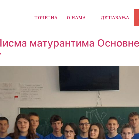
ПОЧЕТНА
О НАМА
ДЕШАВАЊА
Писма матурантима Основне
у