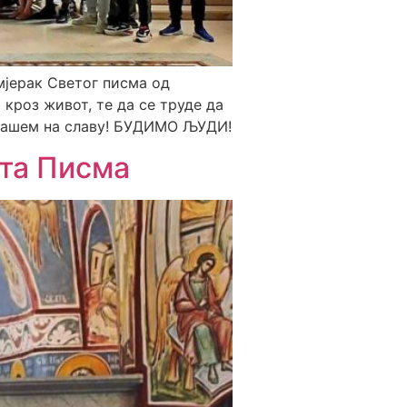
мјерак Светог писма од
 кроз живот, те да се труде да
 нашем на славу! БУДИМО ЉУДИ!
та Писма