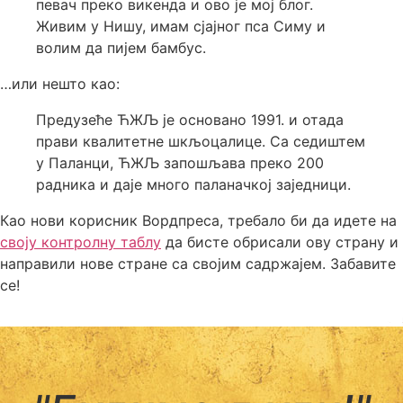
певач преко викенда и ово је мој блог.
Живим у Нишу, имам сјајног пса Симу и
волим да пијем бамбус.
…или нешто као:
Предузеће ЋЖЉ је основано 1991. и отада
прави квалитетне шкљоцалице. Са седиштем
у Паланци, ЋЖЉ запошљава преко 200
радника и даје много паланачкој заједници.
Као нови корисник Вордпреса, требало би да идете на
своју контролну таблу
да бисте обрисали ову страну и
направили нове стране са својим садржајем. Забавите
се!