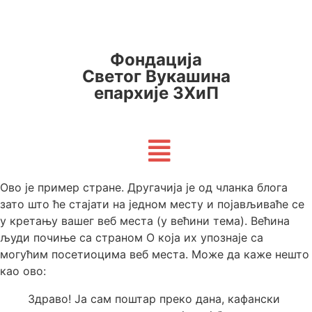
Фондација
Светог Вукашина
епархије ЗХиП
Ово је пример стране. Другачија је од чланка блога
зато што ће стајати на једном месту и појављиваће се
у кретању вашег веб места (у већини тема). Већина
људи почиње са страном О која их упознаје са
могућим посетиоцима веб места. Може да каже нешто
као ово:
Здраво! Ја сам поштар преко дана, кафански