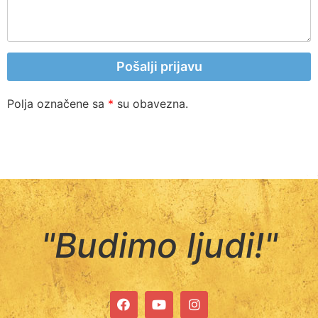
Pošalji prijavu
Polja označene sa
*
su obavezna.
"Budimo ljudi!"