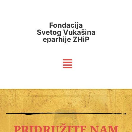
Fondacija
Svetog Vukašina
eparhije ZHiP
PRIDRUŽITE NAM