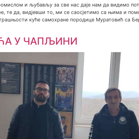
ромислом и љубављу за све нас даје нам да видимо по
ре, те да, видјевши то, ми се саосјетимо са њима и по
утрашњости куће самохране породице Муратовић са Бе
ЋА У ЧАПЉИНИ