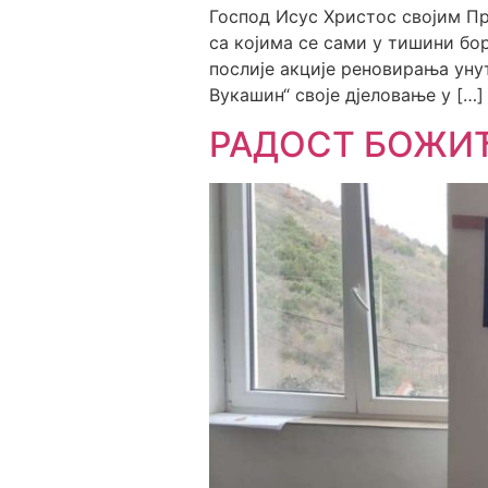
Господ Исус Христос својим П
са којима се сами у тишини бо
послије акције реновирања ун
Вукашин“ своје дјеловање у […]
РАДОСТ БОЖИ