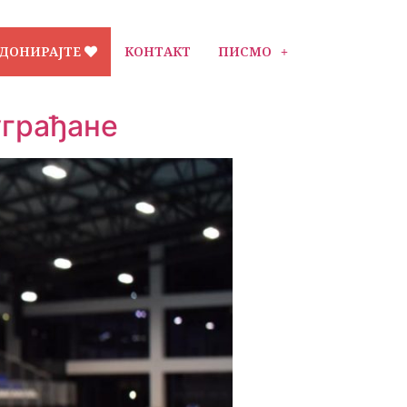
ДОНИРАЈТЕ
КОНТАКТ
ПИСМО
уграђане