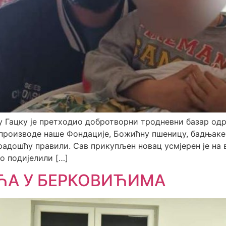
 Гацку је претходио добротворни тродневни базар од
 производе наше Фондације, Божићну пшеницу, бадњаке
радошћу правили. Сав прикупљен новац усмјерен је на в
мо подијелили […]
ЋА У БЕРКОВИЋИМА