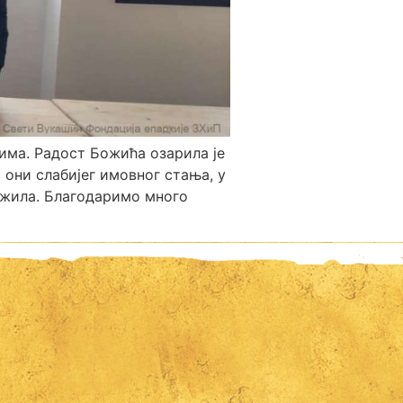
има. Радост Божића озарила је
 они слабијег имовног стања, у
нажила. Благодаримо много