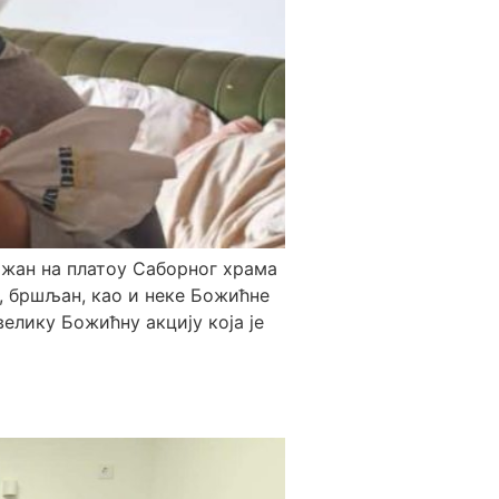
ржан на платоу Саборног храма
, бршљан, као и неке Божићне
елику Божићну акцију која је