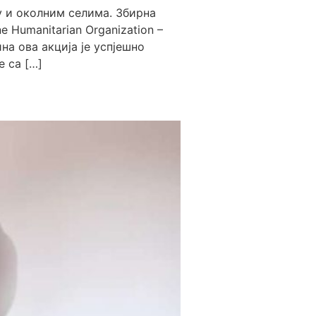
 и околним селима. Збирна
e Humanitarian Organization –
а ова акција је успјешно
 са […]