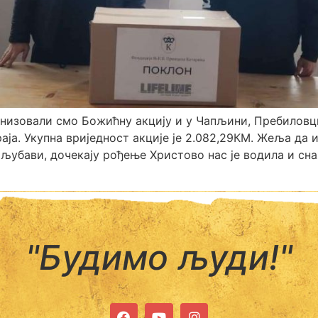
анизовали смо Божићну акцију и у Чапљини, Пребиловц
аја. Укупна вриједност акције је 2.082,29КМ. Жеља да и
 љубави, дочекају рођење Христово нас је водила и с
"Будимо људи!"