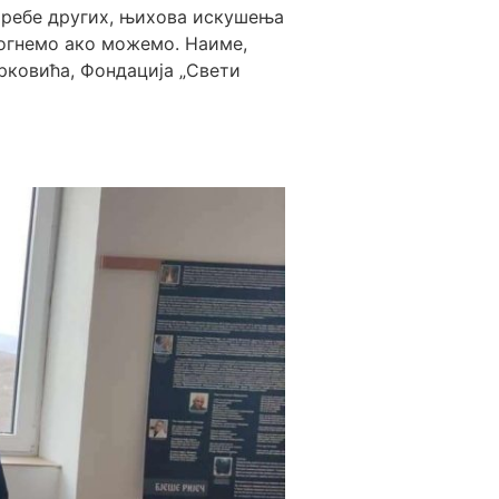
требе других, њихова искушења
могнемо ако можемо. Наиме,
рковића, Фондација „Свети