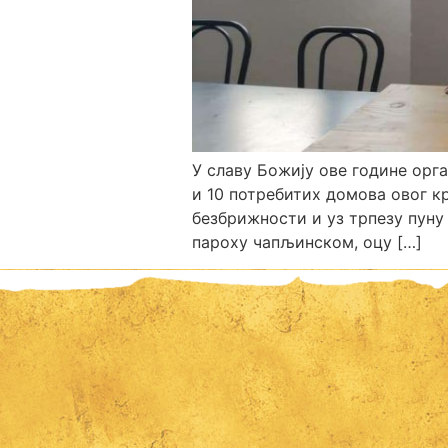
У славу Божију ове године орг
и 10 потребитих домова овог кр
безбрижности и уз трпезу пуну
пароху чапљинском, оцу […]