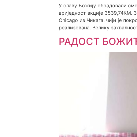
У славу Божију обрадовали см
вриједност акције 3539,74КМ. За
Chicago из Чикага, чији је по
реализована. Велику захвалнос
РАДОСТ БОЖИЋ