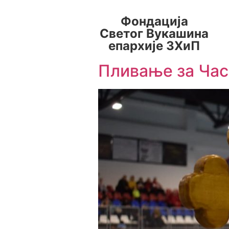
Фондација
Светог Вукашина
епархије ЗХиП
Пливање за Час