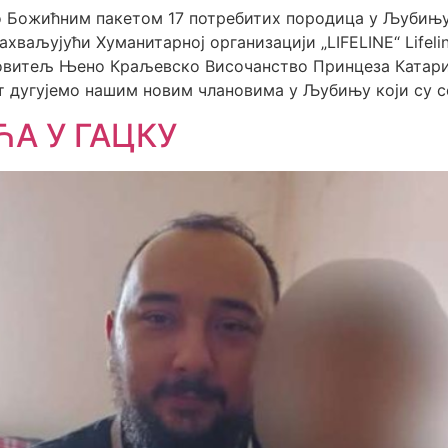
о Божићним пакетом 17 потребитих породица у Љубињу
хваљујући Хуманитарној организацији „LIFELINE“ Lifelin
кровитељ Њено Краљевско Височанство Принцеза Катарин
т дугујемо нашим новим члановима у Љубињу који су се
А У ГАЦКУ