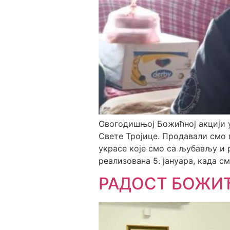
Овогодишњој Божићној акцији у
Свете Тројице. Продавали смо
украсе које смо са љубављу и 
реализована 5. јануара, када с
РАДОСТ БОЖИ