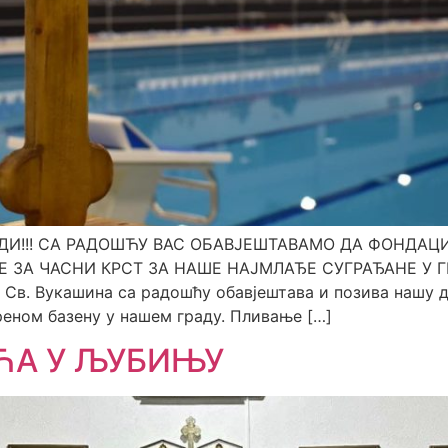
ДИ!!! СА РАДОШЋУ ВАС ОБАВЈЕШТАВАМО ДА ФОНДАЦИ
 ЗА ЧАСНИ КРСТ ЗА НАШЕ НАЈМЛАЂЕ СУГРАЂАНЕ У 
Св. Вукашина са радошћу обавјештава и позива нашу д
реном базену у нашем граду. Пливање […]
ЋА У ЉУБИЊУ