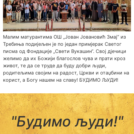
Малим матурантима ОШ „Јован Јовановић Змај“ из
Требиња подијељен је по један примјерак Светог
писма од Фондације „Свети Вукашин“. Свој дјечици
желимо да их Божији благослов чува и прати кроз
живот, те да се труде да буду добри људи,
родитељима својим на радост, Цркви и отаџбини на
корист, а Богу нашем на славу! БУДИМО ЉУДИ!
"Будимо људи!"