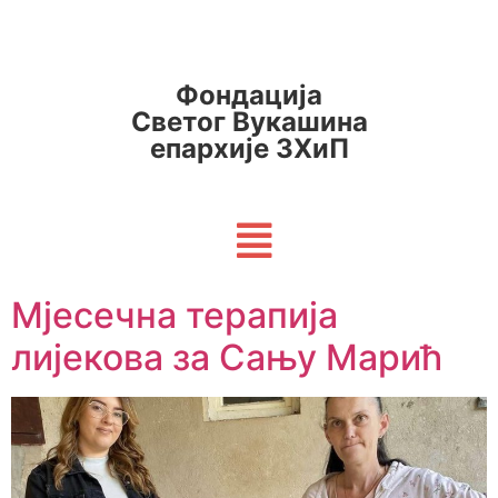
Фондација
Светог Вукашина
епархије ЗХиП
Мјесечна терапија
лијекова за Сању Марић