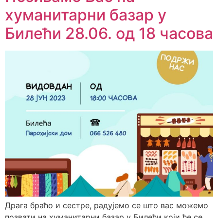
хуманитарни базар у
Билећи 28.06. од 18 часова
Драга браћо и сестре, радујемо се што вас можемо
позвати на хуманитарни базар у Билећи који ће се