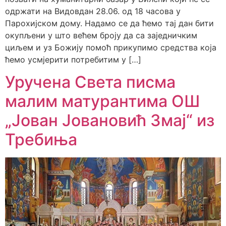
одржати на Видовдан 28.06. од 18 часова у
Парохијском дому. Надамо се да ћемо тај дан бити
окупљени у што већем броју да са заједничким
циљем и уз Божију помоћ прикупимо средства која
ћемо усмјерити потребитим у […]
Уручена Света писма
малим матурантима ОШ
„Јован Јовановић Змај“ из
Требиња