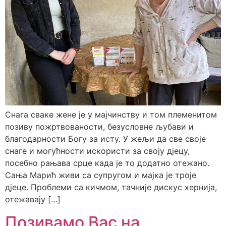
Снага сваке жене је у мајчинству и том племенитом
позиву пожртвованости, безусловне љубави и
благодарности Богу за исту. У жељи да све своје
снаге и могућности искористи за своју дјецу,
посебно рањава срце када је то додатно отежано.
Сања Марић живи са супругом и мајка је троје
дјеце. Проблеми са кичмом, тачније дискус хернија,
отежавају […]
Позивамо Вас на