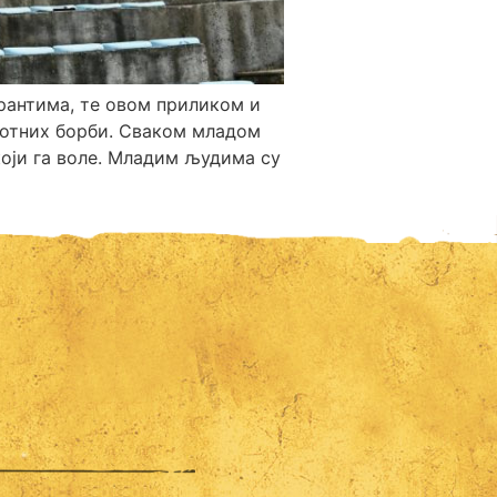
урантима, те овом приликом и
отних борби. Сваком младом
који га воле. Младим људима су