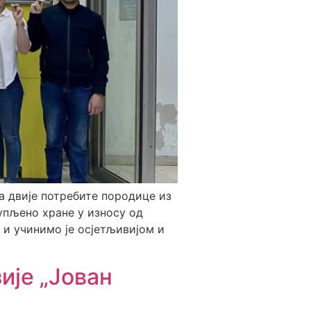
а двије потребите породице из
купљено хране у износу од
 и учинимо је осјетљивијом и
ије „Јован