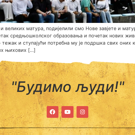
и великих матура, подијелили смо Нове завјете и мат
так средњошколског образовања и почетак нових жив
о тежак и ступајући потребна му је подршка свих оних 
их њихових […]
"Будимо људи!"