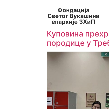
Фондација
Светог Вукашина
епархије ЗХиП
Куповина прехр
породице у Тр