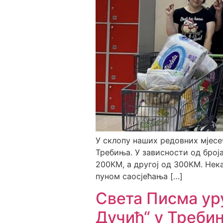
У склопу наших редовних мјесе
Требиња. У зависности од броја
200КМ, а другој од 300КМ. Нек
пуном саосјећања […]
Света Писма ур
Дучић“ у Треби