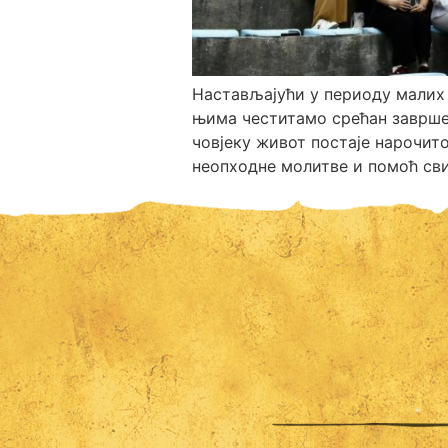
Настављајући у периоду малих 
њима честитамо срећан заврше
човјеку живот постаје нарочит
неопходне молитве и помоћ св