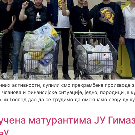
чних активности, купили смо прехрамбене производе з
 чланова и финансијске ситуације, једној породици је 
а би Господ дао да се трудимо да омекшамо своју душу
учена матурантима ЈУ Гимаз
њу