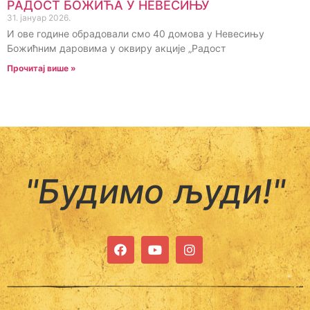
РАДОСТ БОЖИЋА У НЕВЕСИЊУ
31. јануар 2026.
И ове године обрадовали смо 40 домова у Невесињу
Божићним даровима у оквиру акције „Радост
Прочитај више »
"Будимо људи!"