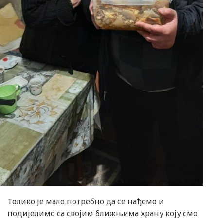
Толико је мало потребно да се нађемо и
подијелимо са својим ближњима храну коју смо