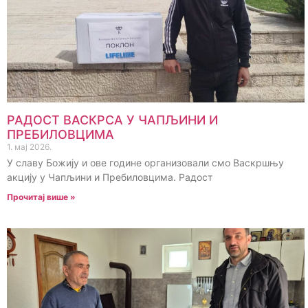
РАДОСТ ВАСКРСА У ЧАПЉИНИ И
ПРЕБИЛОВЦИМА
1. мај 2026.
У славу Божију и ове године организовали смо Васкршњу
акцију у Чапљини и Пребиловцима. Радост
Прочитај више »