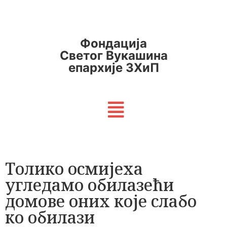
Фондација
Светог Вукашина
епархије ЗХиП
Толико осмијеха
угледамо обилазећи
домове оних које слабо
ко обилази