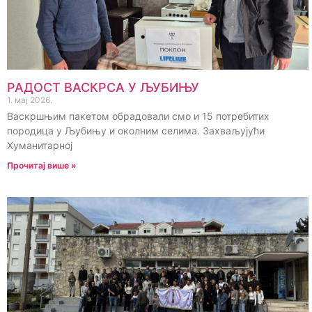
РАДОСТ ВАСКРСА У ЉУБИЊУ
1. мај 2026.
Васкршњим пакетом обрадовали смо и 15 потребитих
породица у Љубињу и околним селима. Захваљујући
Хуманитарној
Прочитај више »