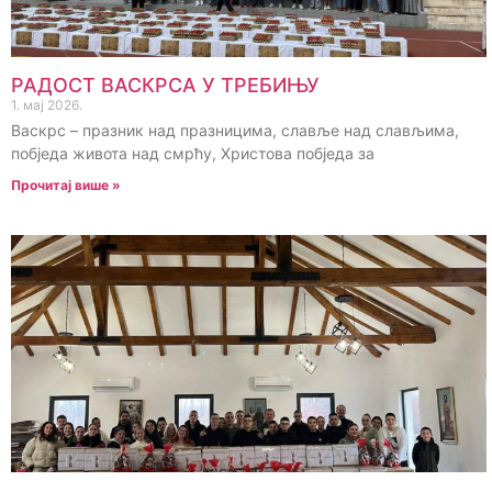
РАДОСТ ВАСКРСА У ТРЕБИЊУ
1. мај 2026.
Васкрс – празник над празницима, славље над слављима,
побједа живота над смрћу, Христова побједа за
Прочитај више »