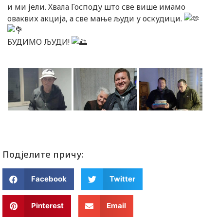
и ми јели. Хвала Господу што све више имамо
оваквих акција, а све мање људи у оскудици.
БУДИМО ЉУДИ!
Подјелите причу:
Facebook
Twitter
Pinterest
Email