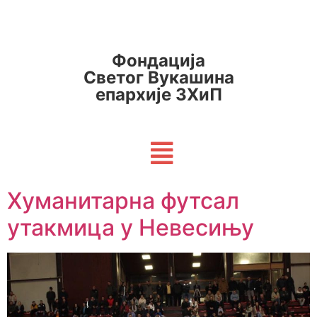
Фондација
Светог Вукашина
епархије ЗХиП
Хуманитарна футсал
утакмица у Невесињу