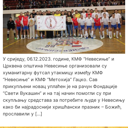
У сриједу, 06.12.2023. године, КМФ “Невесиње” и
Црквена општина Невесиње организовали су
хуманитарну футсал утакмицу између КМФ
“Невесиње” и КМФ “Метохија” Гацко. Сав
прикупљени новац уплаћен је на рачун Фондације
“Свети Вукашин” и на тај начин помогли су при
скупљању средстава за потребите људе у Невесињу
како би најрадоснији хришћански празник – Божић,
прославили у […]