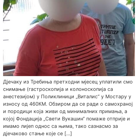
Дјечаку из Требиња претходни мјесец уплатили смо
снимање (гастроскопија и колоноскопија са
анестезијом) у Поликлиници „Виталис“ у Мостару у
износу од 460КМ. Обзиром да се ради о самохраној
и породици која живи од минималних примања, а
којој Фондација „Свети Вукашин“ помаже отприје и
имамо лијеп однос са њима, тако сазнасмо за
дјечаково стање које се […]