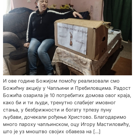
И ове године Божијом помоћу реализовали смо
Божићну акцију у Чапљини и Пребиловцима. Радост
Божића озарила је 10 потребитих домова овог краја,
како би и ти људи, тренутно слабијег имовног
стања, у безбрижности и богату трпезу пуну
љубави, дочекали рођење Христово. Благодаримо
много пароху чапљинском, оцу Игору Мастиловићу,
што је уз мноштво својих обавеза на […]