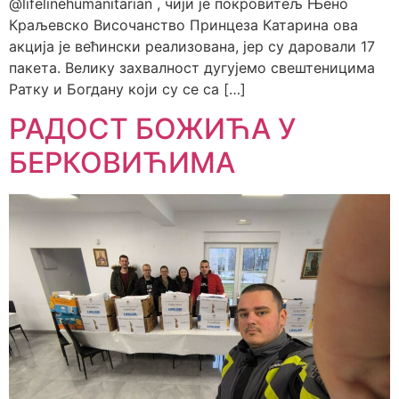
@lifelinehumanitarian , чији је покровитељ Њено
Краљевско Височанство Принцеза Катарина ова
акција је већински реализована, јер су даровали 17
пакета. Велику захвалност дугујемо свештеницима
Ратку и Богдану који су се са […]
РАДОСТ БОЖИЋА У
БЕРКОВИЋИМА