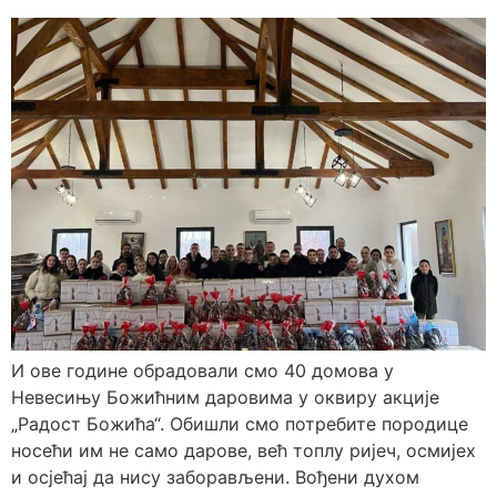
И ове године обрадовали смо 40 домова у
Невесињу Божићним даровима у оквиру акције
„Радост Божића“. Обишли смо потребите породице
носећи им не само дарове, већ топлу ријеч, осмијех
и осјећај да нису заборављени. Вођени духом