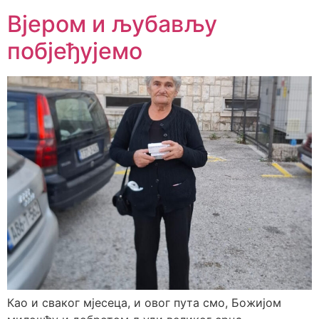
Вјером и љубављу
побјеђујемо
Као и сваког мјесеца, и овог пута смо, Божијом