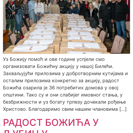
Уз Божију помоћ и ове године успјели смо
организовати Божићну акцију у нашој Билећи.
Захваљујући прилозима у добротворним кутијама и
осталим прилозима конкретно за акцију, радост
Божића озарила је 36 потребитих домова у овој
општини. Тако су и они слабијег имовног стања, у
безбрижности и уз богату трпезу дочекали рођење
Христово. Благодаримо свим нашим члановима […]
РАДОСТ БОЖИЋА У