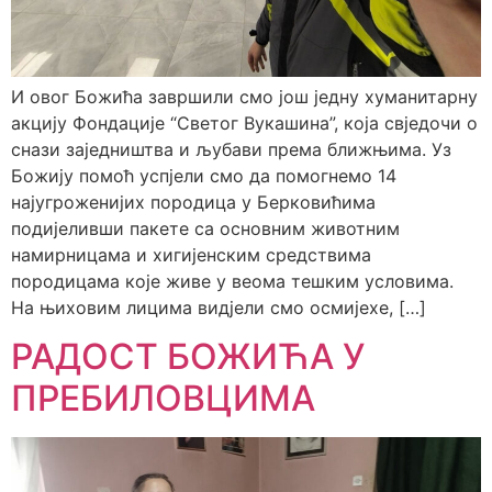
И овог Божића завршили смо још једну хуманитарну
акцију Фондације “Светог Вукашина”, која свједочи о
снази заједништва и љубави према ближњима. Уз
Божију помоћ успјели смо да помогнемо 14
најугроженијих породица у Берковићима
подијеливши пакете са основним животним
намирницама и хигијенским средствима
породицама које живе у веома тешким условима.
На њиховим лицима видјели смо осмијехе, […]
РАДОСТ БОЖИЋА У
ПРЕБИЛОВЦИМА