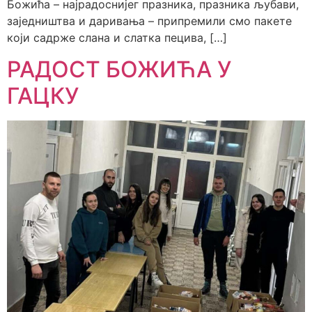
Божића – најрадоснијег празника, празника љубави,
заједништва и даривања – припремили смо пакете
који садрже слана и слатка пецива, […]
РАДОСТ БОЖИЋА У
ГАЦКУ