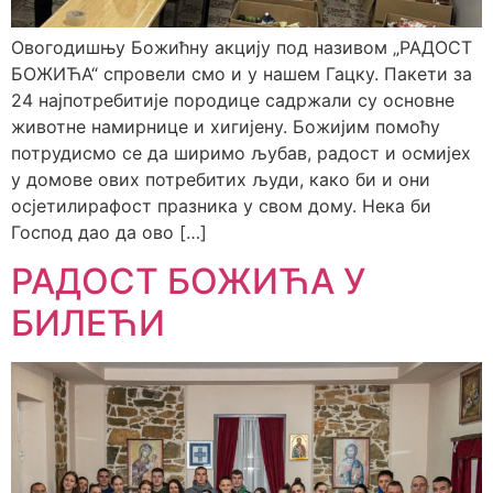
Овогодишњу Божићну акцију под називом „РАДОСТ
БОЖИЋА“ спровели смо и у нашем Гацку. Пакети за
24 најпотребитије породице садржали су основне
животне намирнице и хигијену. Божијим помоћу
потрудисмо се да ширимо љубав, радост и осмијех
у домове ових потребитих људи, како би и они
осјетилирафост празника у свом дому. Нека би
Господ дао да ово […]
РАДОСТ БОЖИЋА У
БИЛЕЋИ