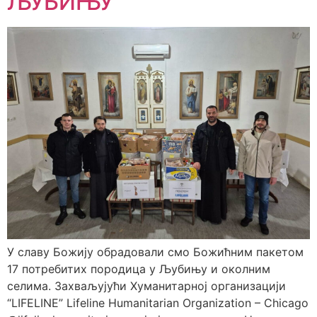
ЉУБИЊУ
У славу Божију обрадовали смо Божићним пакетом
17 потребитих породица у Љубињу и околним
селима. Захваљујући Хуманитарној организацији
“LIFELINE” Lifeline Humanitarian Organization – Chicago