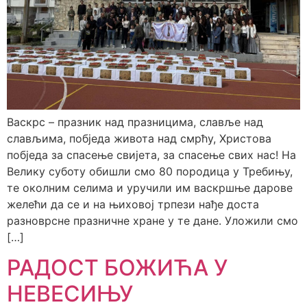
Васкрс – празник над празницима, славље над
слављима, побједа живота над смрћу, Христова
побједа за спасење свијета, за спасење свих нас! На
Велику суботу обишли смо 80 породица у Требињу,
те околним селима и уручили им васкршње дарове
желећи да се и на њиховој трпези нађе доста
разноврсне празничне хране у те дане. Уложили смо
[…]
РАДОСТ БОЖИЋА У
НЕВЕСИЊУ