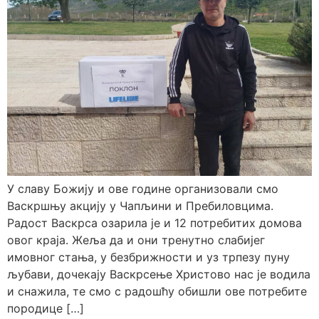
У славу Божију и ове године организовали смо
Васкршњу акцију у Чапљини и Пребиловцима.
Радост Васкрса озарила је и 12 потребитих домова
овог краја. Жеља да и они тренутно слабијег
имовног стања, у безбрижности и уз трпезу пуну
љубави, дочекају Васкрсење Христово нас је водила
и снажила, те смо с радошћу обишли ове потребите
породице […]