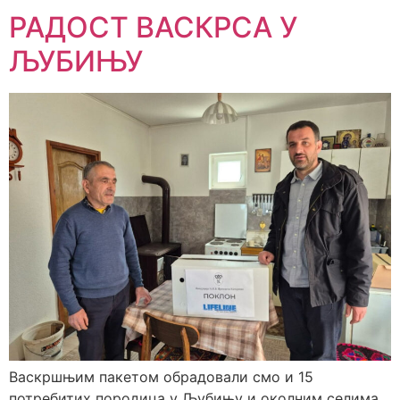
РАДОСТ ВАСКРСА У
ЉУБИЊУ
Васкршњим пакетом обрадовали смо и 15
потребитих породица у Љубињу и околним селима.