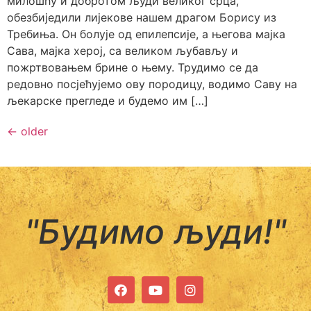
милошћу и добротом људи великог срца,
обезбиједили лијекове нашем драгом Борису из
Требиња. Он болује од епилепсије, а његова мајка
Сава, мајка херој, са великом љубављу и
пожртвовањем брине о њему. Трудимо се да
редовно посјећујемо ову породицу, водимо Саву на
љекарске прегледе и будемо им […]
←
older
"Будимо људи!"