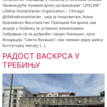
Захваљујући Хуманитарној организацији “LIFELINE”
Lifeline Humanitarian Organization – Chicago
@lifelinehumanitarian , чији је покровитељ Њено
Краљевско Височанство Принцеза Катарина ова
акција у Љубињу је успјешно реализована.
Сабравши се за добробит својих ближњих, кроз
Фондацију “Свети Вукашин”, сви чинимо једну дивну
Богоугодну мисију […]
РАДОСТ ВАСКРСА У
ТРЕБИЊУ