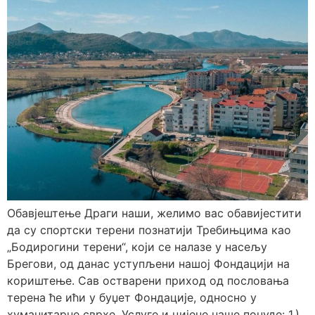
Обавјештење Драги наши, желимо вас обавијестити
да су спортски терени познатији Требињцима као
„Бодирогини терени“, који се налазе у насељу
Брегови, од данас уступљени нашој Фондацији на
кориштење. Сав остварени приход од пословања
терена ће ићи у буџет Фондације, односно у
хуманитарне сврхе. Услуге и цијене наше понуде: 1.)