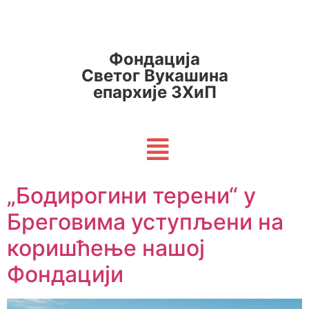
Фондација
Светог Вукашина
епархије ЗХиП
„Бодирогини терени“ у
Бреговима уступљени на
коришћење нашој
Фондацији