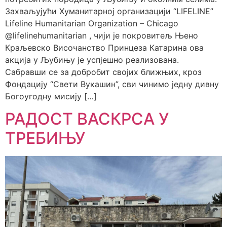
Захваљујући Хуманитарној организацији “LIFELINE”
Lifeline Humanitarian Organization – Chicago
@lifelinehumanitarian , чији је покровитељ Њено
Краљевско Височанство Принцеза Катарина ова
акција у Љубињу је успјешно реализована.
Сабравши се за добробит својих ближњих, кроз
Фондацију “Свети Вукашин”, сви чинимо једну дивну
Богоугодну мисију […]
РАДОСТ ВАСКРСА У
ТРЕБИЊУ