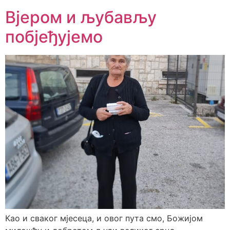
Вјером и љубављу
побјеђујемо
Као и сваког мјесеца, и овог пута смо, Божијом