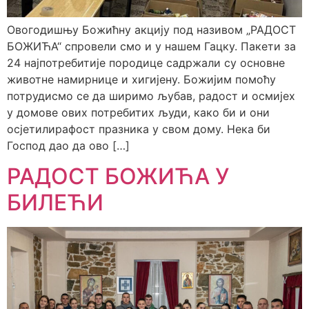
Овогодишњу Божићну акцију под називом „РАДОСТ
БОЖИЋА“ спровели смо и у нашем Гацку. Пакети за
24 најпотребитије породице садржали су основне
животне намирнице и хигијену. Божијим помоћу
потрудисмо се да ширимо љубав, радост и осмијех
у домове ових потребитих људи, како би и они
осјетилирафост празника у свом дому. Нека би
Господ дао да ово […]
РАДОСТ БОЖИЋА У
БИЛЕЋИ