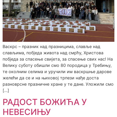
Васкрс – празник над празницима, славље над
слављима, побједа живота над смрћу, Христова
побједа за спасење свијета, за спасење свих нас! На
Велику суботу обишли смо 80 породица у Требињу,
те околним селима и уручили им васкршње дарове
желећи да се и на њиховој трпези нађе доста
разноврсне празничне хране у те дане. Уложили смо
[…]
РАДОСТ БОЖИЋА У
НЕВЕСИЊУ