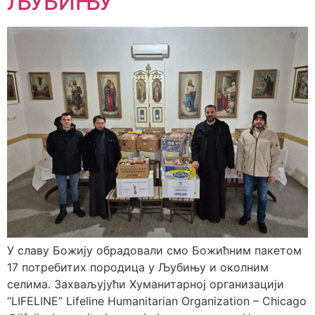
ЉУБИЊУ
У славу Божију обрадовали смо Божићним пакетом
17 потребитих породица у Љубињу и околним
селима. Захваљујући Хуманитарној организацији
“LIFELINE” Lifeline Humanitarian Organization – Chicago