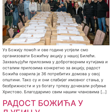
Уз Божију помоћ и ове године успјели смо
организовати Божићну акцију у нашој Билећи.
Захваљујући прилозима у добротворним кутијама и
осталим прилозима конкретно за акцију, радост
Божића озарила је 36 потребитих домова у овој
општини. Тако су и они слабијег имовног стања, у
безбрижности и уз богату трпезу дочекали рођење
Христово. Благодаримо свим нашим члановима […]
РАДОСТ БОЖИЋА У