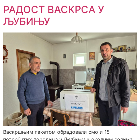
РАДОСТ ВАСКРСА У
ЉУБИЊУ
Васкршњим пакетом обрадовали смо и 15
потребитих породица у Љубињу и околним селима.