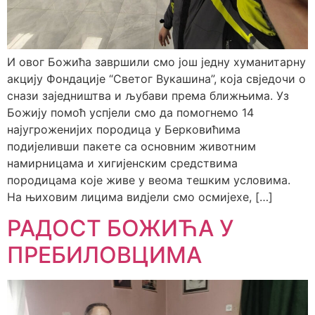
И овог Божића завршили смо још једну хуманитарну
акцију Фондације “Светог Вукашина”, која свједочи о
снази заједништва и љубави према ближњима. Уз
Божију помоћ успјели смо да помогнемо 14
најугроженијих породица у Берковићима
подијеливши пакете са основним животним
намирницама и хигијенским средствима
породицама које живе у веома тешким условима.
На њиховим лицима видјели смо осмијехе, […]
РАДОСТ БОЖИЋА У
ПРЕБИЛОВЦИМА