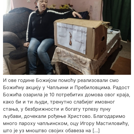
И ове године Божијом помоћу реализовали смо
Божићну акцију у Чапљини и Пребиловцима. Радост
Божића озарила је 10 потребитих домова овог краја,
како би и ти људи, тренутно слабијег имовног
стања, у безбрижности и богату трпезу пуну
љубави, дочекали рођење Христово. Благодаримо
много пароху чапљинском, оцу Игору Мастиловићу,
што је уз мноштво својих обавеза на […]