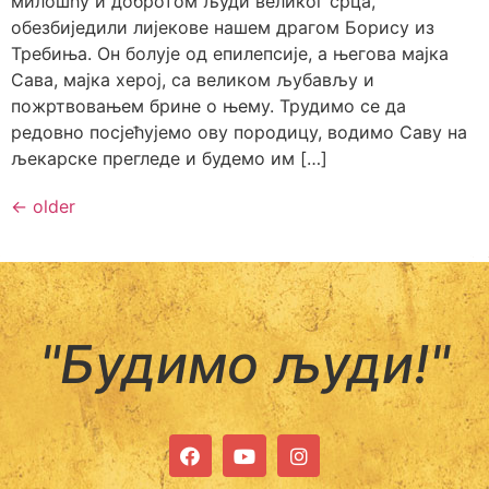
милошћу и добротом људи великог срца,
обезбиједили лијекове нашем драгом Борису из
Требиња. Он болује од епилепсије, а његова мајка
Сава, мајка херој, са великом љубављу и
пожртвовањем брине о њему. Трудимо се да
редовно посјећујемо ову породицу, водимо Саву на
љекарске прегледе и будемо им […]
←
older
"Будимо људи!"