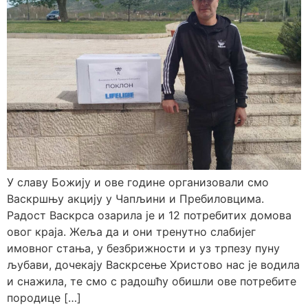
У славу Божију и ове године организовали смо
Васкршњу акцију у Чапљини и Пребиловцима.
Радост Васкрса озарила је и 12 потребитих домова
овог краја. Жеља да и они тренутно слабијег
имовног стања, у безбрижности и уз трпезу пуну
љубави, дочекају Васкрсење Христово нас је водила
и снажила, те смо с радошћу обишли ове потребите
породице […]