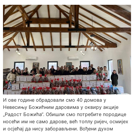
И ове године обрадовали смо 40 домова у
Невесињу Божићним даровима у оквиру акције
„Радост Божића“. Обишли смо потребите породице
носећи им не само дарове, већ топлу ријеч, осмијех
и осјећај да нису заборављени. Вођени духом