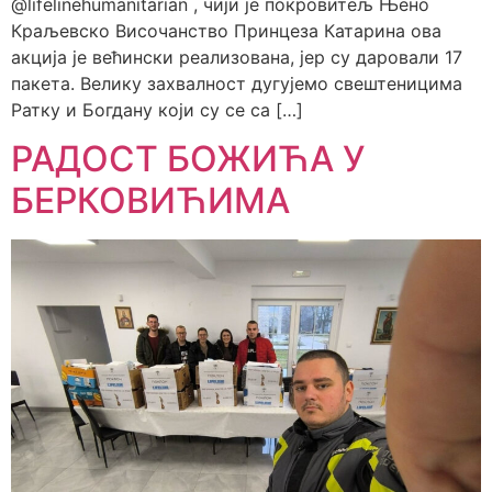
@lifelinehumanitarian , чији је покровитељ Њено
Краљевско Височанство Принцеза Катарина ова
акција је већински реализована, јер су даровали 17
пакета. Велику захвалност дугујемо свештеницима
Ратку и Богдану који су се са […]
РАДОСТ БОЖИЋА У
БЕРКОВИЋИМА