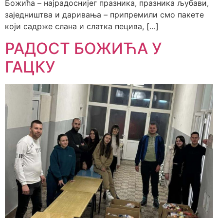
Божића – најрадоснијег празника, празника љубави,
заједништва и даривања – припремили смо пакете
који садрже слана и слатка пецива, […]
РАДОСТ БОЖИЋА У
ГАЦКУ