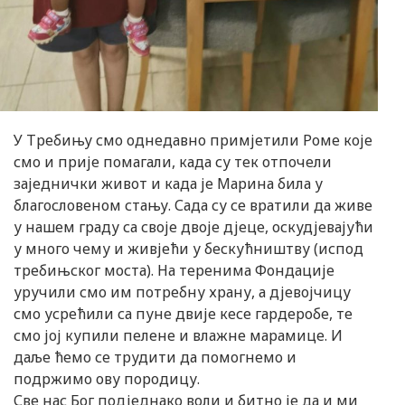
У Требињу смо однедавно примјетили Роме које
смо и прије помагали, када су тек отпочели
заједнички живот и када је Марина била у
благословеном стању. Сада су се вратили да живе
у нашем граду са своје двоје дјеце, оскудјевајући
у много чему и живјећи у бескућништву (испод
требињског моста). На теренима Фондације
уручили смо им потребну храну, а дјевојчицу
смо усрећили са пуне двије кесе гардеробе, те
смо јој купили пелене и влажне марамице. И
даље ћемо се трудити да помогнемо и
подржимо ову породицу.
Све нас Бог подједнако воли и битно је да и ми