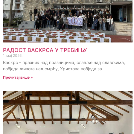
РАДОСТ ВАСКРСА У ТРЕБИЊУ
1. мај 2026.
Васкрс – празник над празницима, славље над слављима,
побједа живота над смрћу, Христова побједа за
Прочитај више »