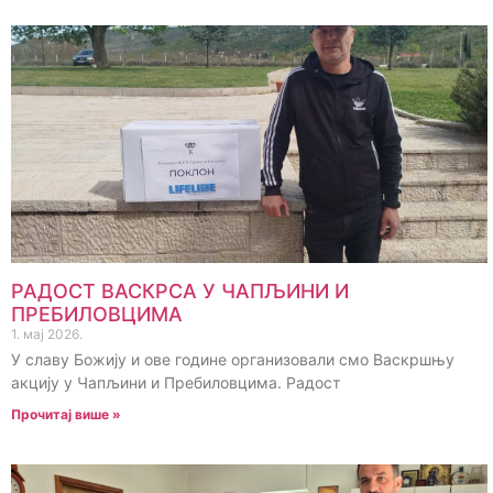
РАДОСТ ВАСКРСА У ЧАПЉИНИ И
ПРЕБИЛОВЦИМА
1. мај 2026.
У славу Божију и ове године организовали смо Васкршњу
акцију у Чапљини и Пребиловцима. Радост
Прочитај више »