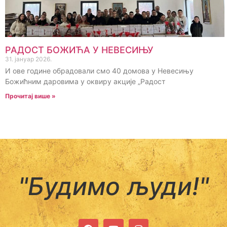
РАДОСТ БОЖИЋА У НЕВЕСИЊУ
31. јануар 2026.
И ове године обрадовали смо 40 домова у Невесињу
Божићним даровима у оквиру акције „Радост
Прочитај више »
"Будимо људи!"