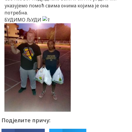
указујемо помоћ свима онима којима је она
потребна.
БУДИМО ЉУДИ
Подјелите причу: