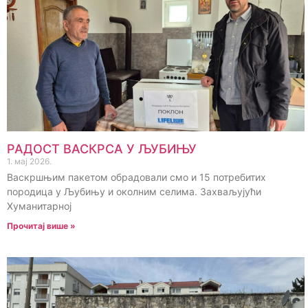
РАДОСТ ВАСКРСА У ЉУБИЊУ
1. мај 2026.
Васкршњим пакетом обрадовали смо и 15 потребитих
породица у Љубињу и околним селима. Захваљујући
Хуманитарној
Прочитај више »