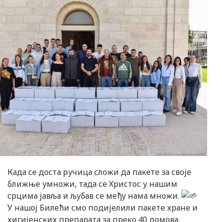
Када се доста ручица сложи да пакете за своје
ближње умножи, тада се Христос у нашим
срцима јавља и љубав се међу нама множи.
У нашој Билећи смо подијелили пакете хране и
хигијенских препарата за преко 40 домова.