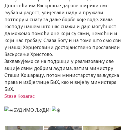
Доносећи им Васкршње дарове ширили смо
љубав и радост, улијевали наду и пружали
потпору и снагу за даље борбе које воде. Хвала
Господу нашем што нас снажи и даје могућност
да можемо помоћи оне који су сами, немоћни и
који нас требају. Слава Богу и на томе што смо сви
у нашој Херцеговини достојанствено прославили
Васкрсење Христово.
Захваљујемо се на подршци у реализовању ове
акције свим добрим људима, затим министру
Сташи Кошарацу, потом министарству за људска
права и избјеглице БиХ, као и вијећу министара
БиХ.
Stasa Kosarac
БУДИМО ЉУДИ!