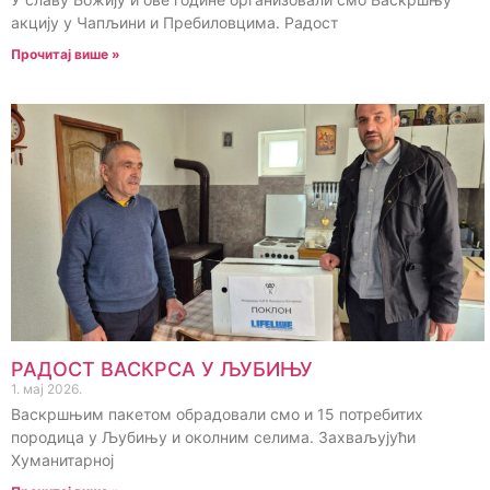
акцију у Чапљини и Пребиловцима. Радост
Прочитај више »
РАДОСТ ВАСКРСА У ЉУБИЊУ
1. мај 2026.
Васкршњим пакетом обрадовали смо и 15 потребитих
породица у Љубињу и околним селима. Захваљујући
Хуманитарној