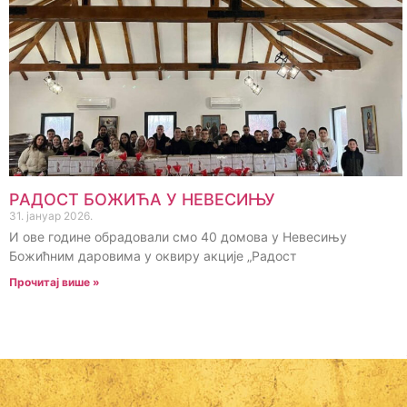
РАДОСТ БОЖИЋА У НЕВЕСИЊУ
31. јануар 2026.
И ове године обрадовали смо 40 домова у Невесињу
Божићним даровима у оквиру акције „Радост
Прочитај више »