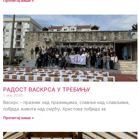
Прочитај више »
РАДОСТ ВАСКРСА У ТРЕБИЊУ
1. мај 2026.
Васкрс – празник над празницима, славље над слављима,
побједа живота над смрћу, Христова побједа за
Прочитај више »