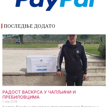
ПОСЛЕДЊЕ ДОДАТО
РАДОСТ ВАСКРСА У ЧАПЉИНИ И
ПРЕБИЛОВЦИМА
1. мај 2026.
У славу Божију и ове године организовали смо Васкршњу