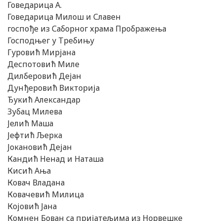
Говедарица А.
Говедарица Милош и Славен
госпође из Саборног храма Прображења
Господњег у Требињу
Гуровић Мирјана
Деспотовић Миле
Дилберовић Дејан
Дунђеровић Викторија
Ђукић Александар
Зубац Милева
Јелић Маша
Јефтић Љерка
Јокановић Дејан
Кандић Ненад и Наташа
Кисић Ања
Ковач Владана
Ковачевић Милица
Којовић Јана
Комнен Бован са пријатељима из Норвешке