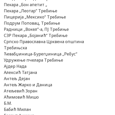
Пекара „Бон апетит „
Пекара „Леотар“ Требиње
Пицерија „Мексико“ Требиње
Подрум Поповац, Требиње
Радници „Вокел“-а, ПЈ Требиње
СЗР Пекара „Бојанић“ Требиње
Српско Православна Црквена општина
Требињска
Ћевабџиница-Бурегџиница „Ребус“
Удружење пчелара Требиње
Ајдер Нада
Алексић Татјана
Антељ Дејан
Антељ Жарко и Даница
Атељевић Зоран
Аћимовић Мишо
Б.М.
Бабић Милан