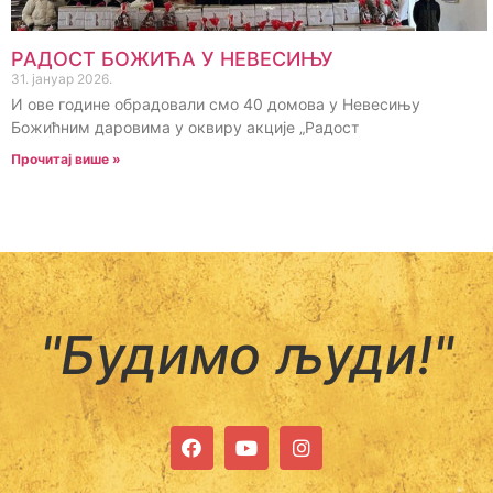
РАДОСТ БОЖИЋА У НЕВЕСИЊУ
31. јануар 2026.
И ове године обрадовали смо 40 домова у Невесињу
Божићним даровима у оквиру акције „Радост
Прочитај више »
"Будимо људи!"