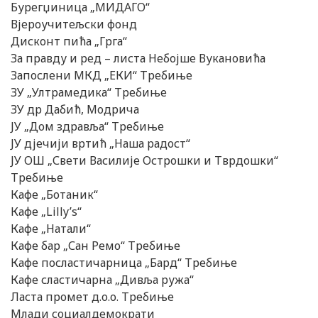
Бурегџиница „МИДАГО“
Вјероучитељски фонд
Дисконт пића „Грга“
За правду и ред – листа Небојше Вукановића
Запослени МКД „ЕКИ“ Требиње
ЗУ „Ултрамедика“ Требиње
ЗУ др Дабић, Модрича
ЈУ „Дом здравља“ Требиње
ЈУ дјечији вртић „Наша радост“
ЈУ ОШ „Свети Василије Острошки и Тврдошки“
Требиње
Кафе „Ботаник“
Кафе „Lilly’s“
Кафе „Натали“
Кафе бар „Сан Ремо“ Требиње
Кафе посластичарница „Бард“ Требиње
Кафе сластичарна „Дивља ружа“
Ласта промет д.о.о. Требиње
Млади социалдемократи