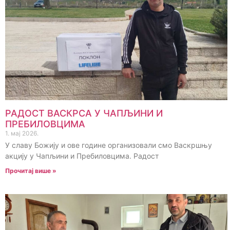
РАДОСТ ВАСКРСА У ЧАПЉИНИ И
ПРЕБИЛОВЦИМА
1. мај 2026.
У славу Божију и ове године организовали смо Васкршњу
акцију у Чапљини и Пребиловцима. Радост
Прочитај више »