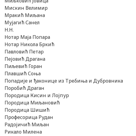
Миљковић Јовица
Мискин Велимир
Мракић Миљана
Мујагић Санел
Н.Н.
Нотар Маја Попара
Нотар Никола Бркић
Павловић Петар
Пејовић Драгана
Пиљевић Горан
Плавшић Соња
Попадије и ђаконице из Требиња и Дубровника
Поробић Драган
Породица Кисин и Лојпур
Породица Миљановић
Породица Шишић
Професорица Рудан
Радојичић Миљан
Рикало Милена