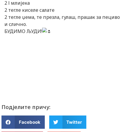
2 l млијека
2 тегле киселе салате
2 тегле џема, те презла, гулаш, прашак за пециво
и слично.
БУДИМО ЉУДИ!
Подјелите причу:
Facebook
Twitter