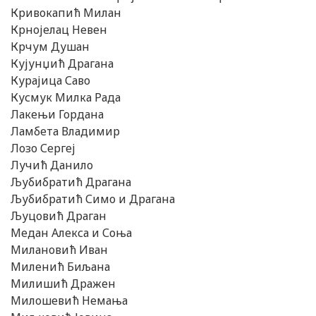
Кривокапић Милан
Крнојелац Невен
Крчум Душан
Кујунџић Драгана
Курајица Саво
Кусмук Милка Рада
Лакењи Гордана
Ламбета Владимир
Лозо Сергеј
Лучић Данило
Љубибратић Драгана
Љубибратић Симо и Драгана
Љуцовић Драган
Медан Алекса и Соња
Милановић Иван
Миленић Биљана
Милишић Дражен
Милошевић Немања