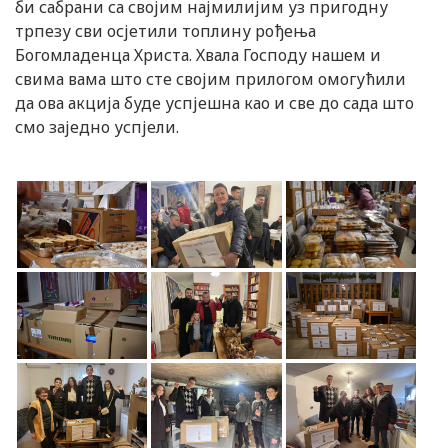
би сабрани са својим најмилијим уз пригодну
трпезу сви осјетили топлину рођења
Богомладенца Христа. Хвала Господу нашем и
свима вама што сте својим прилогом омогућили
да ова акција буде успјешна као и све до сада што
смо заједно успјели.