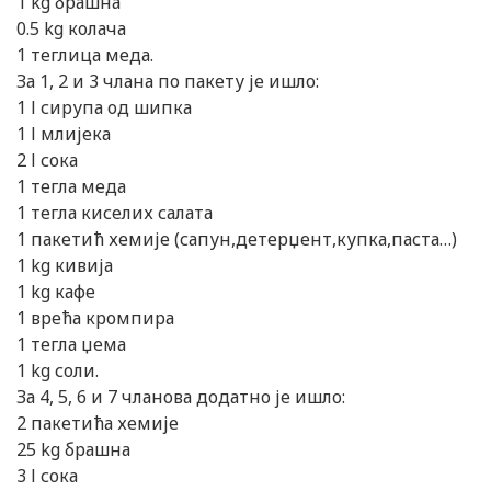
1 kg брашна
0.5 kg колача
1 теглица меда.
За 1, 2 и 3 члана по пакету је ишло:
1 l сирупа од шипка
1 l млијека
2 l сока
1 тегла меда
1 тегла киселих салата
1 пакетић хемије (сапун,детерџент,купка,паста…)
1 kg кивија
1 kg кафе
1 врећа кромпира
1 тегла џема
1 kg соли.
За 4, 5, 6 и 7 чланова додатно је ишло:
2 пакетића хемије
25 kg брашна
3 l сока