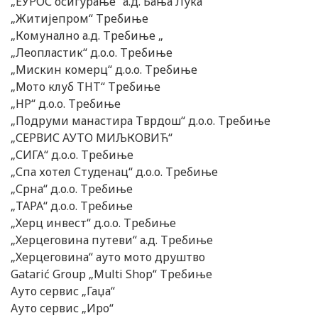
„ЕУРОС осигурање“ а.д. Бања Лука
„Житијепром“ Требиње
„Комунално а.д. Требиње „
„Леопластик“ д.о.о. Требиње
„Мискин комерц“ д.о.о. Требиње
„Мото клуб ТНТ“ Требиње
„НР“ д.о.о. Требиње
„Подруми манастира Тврдош“ д.о.о. Требиње
„СЕРВИС АУТО МИЉКОВИЋ“
„СИГА“ д.о.о. Требиње
„Спа хотел Студенац“ д.о.о. Требиње
„Срна“ д.о.о. Требиње
„ТАРА“ д.о.о. Требиње
„Херц инвест“ д.о.о. Требиње
„Херцеговина путеви“ а.д. Требиње
„Херцеговина“ ауто мото друштво
Gatarić Group „Multi Shop“ Требиње
Ауто сервис „Гаџа“
Ауто сервис „Иро“