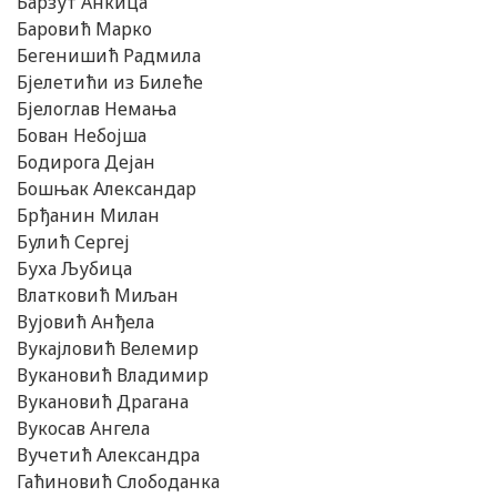
Барзут Анкица
Баровић Марко
Бегенишић Радмила
Бјелетићи из Билеће
Бјелоглав Немања
Бован Небојша
Бодирога Дејан
Бошњак Александар
Брђанин Милан
Булић Сергеј
Буха Љубица
Влатковић Миљан
Вујовић Анђела
Вукајловић Велемир
Вукановић Владимир
Вукановић Драгана
Вукосав Ангела
Вучетић Александра
Гаћиновић Слободанка