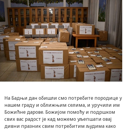
На Бадњи дан обишли смо потребите породице у
нашем граду и оближњим селима, и уручили им
Божићне дарове. Божијом помоћу и подршком
свих вас радост је кад можемо уљепшати овај
дивни празник свим потребитим људима како