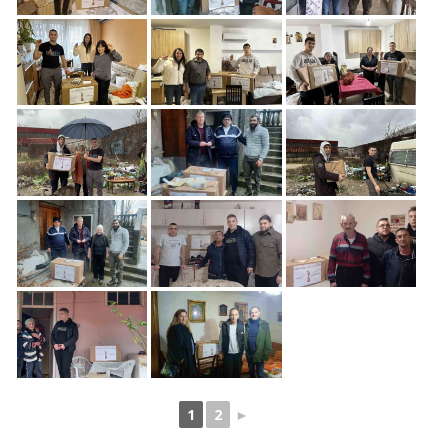
1
2
►