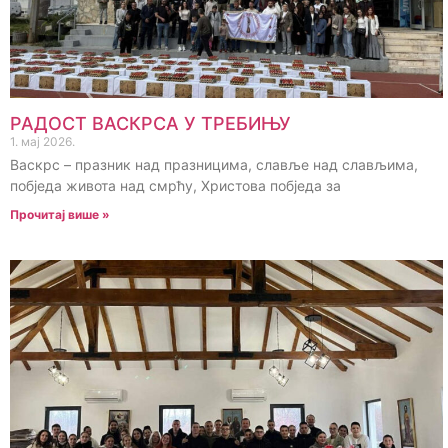
РАДОСТ ВАСКРСА У ТРЕБИЊУ
1. мај 2026.
Васкрс – празник над празницима, славље над слављима,
побједа живота над смрћу, Христова побједа за
Прочитај више »