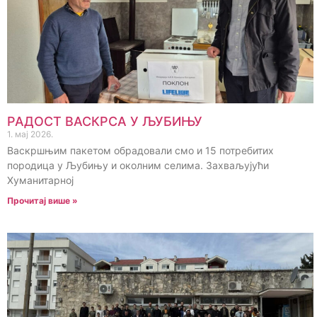
РАДОСТ ВАСКРСА У ЉУБИЊУ
1. мај 2026.
Васкршњим пакетом обрадовали смо и 15 потребитих
породица у Љубињу и околним селима. Захваљујући
Хуманитарној
Прочитај више »