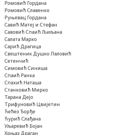
Ромовић Гордана
Ромовић Славенко
Руњевац Гордана
Савић Матеј и Стефан
Савовић Спаић Љиљана
Салата Марко
Сарић Драгица
Свештеник Душко Лаловић
Сетенчић
Симовић Синиша
Спаић Ранка
Спахић Наташа
Станковић Мирко
Тарана Дејо
Трифуновић Цвијетин
Ћећез Ђорђе
Ћурић Слађана
Уљаревић Бојан
Хрњаз Драган