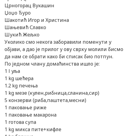
Црногорац Вукашин
Џоџо Ђуро
Шакотић Игор и Христина
Шањевић Славко
Шукић Жељко
Уколико смо некога заборавили поменути у
објави, а дао је прилог у ову сврху молили бисмо
да нам се обрати како би списак био потпун.
По једном члану домаћинства ишло је:
1 l уља
1 kg шећера
1.2 kg печења
1 kg мезе (кулен,рибница,сланина,сир)
5 конзерви (риба,паштета,месни)
1 паковање риже
1 паковање макарона
1 готова супа
1 kg микса пите+кифле