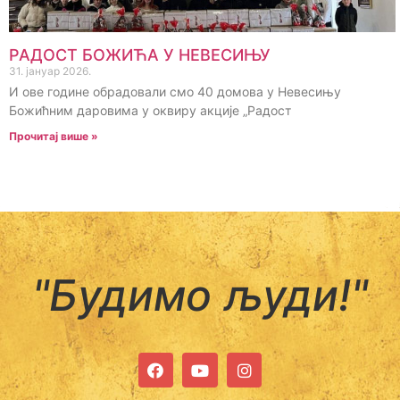
РАДОСТ БОЖИЋА У НЕВЕСИЊУ
31. јануар 2026.
И ове године обрадовали смо 40 домова у Невесињу
Божићним даровима у оквиру акције „Радост
Прочитај више »
"Будимо људи!"