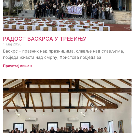
РАДОСТ ВАСКРСА У ТРЕБИЊУ
1. мај 2026.
Васкрс – празник над празницима, славље над слављима,
побједа живота над смрћу, Христова побједа за
Прочитај више »