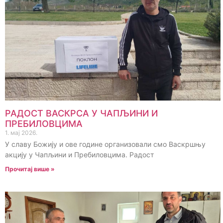
РАДОСТ ВАСКРСА У ЧАПЉИНИ И
ПРЕБИЛОВЦИМА
1. мај 2026.
У славу Божију и ове године организовали смо Васкршњу
акцију у Чапљини и Пребиловцима. Радост
Прочитај више »