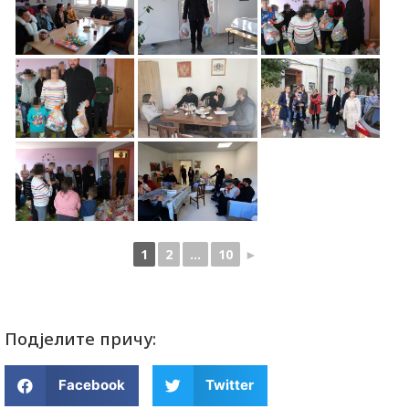
1
2
...
10
►
Подјелите причу:
Facebook
Twitter