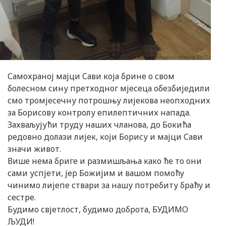
Самохраној мајци Сави која брине о свом
болесном сину претходног мјесеца обезбиједили
смо тромјесечну потрошњу лијекова неопходних
за Борисову контролу епилептичних напада.
Захваљујући труду наших чланова, до Бокића
редовно долази лијек, који Борису и мајци Сави
значи живот.
Више нема бриге и размишљања како ће то они
сами успјети, јер Божијим и вашом помоћу
чинимо лијепе ствари за нашу потребиту браћу и
сестре.
Будимо свјетлост, будимо доброта, БУДИМО
ЉУДИ!