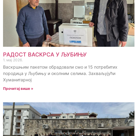
РАДОСТ ВАСКРСА У ЉУБИЊУ
1. мај 2026.
Васкршњим пакетом обрадовали смо и 15 потребитих
породица у Љубињу и околним селима. Захваљујући
Хуманитарној
Прочитај више »