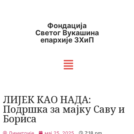
Фондација
Светог Вукашина
епархије ЗХиП
ЛИЈЕК КАО НАДА:
Подршка за мајку Саву и
Бориса
Димитрије
мај 25, 2025
7:18 pm