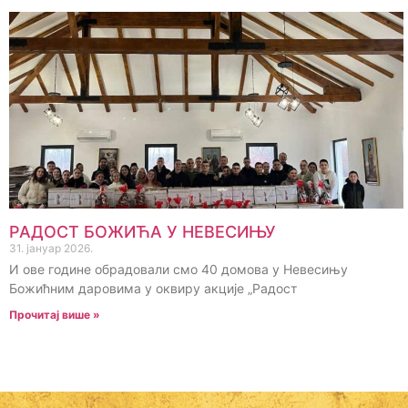
РАДОСТ БОЖИЋА У НЕВЕСИЊУ
31. јануар 2026.
И ове године обрадовали смо 40 домова у Невесињу
Божићним даровима у оквиру акције „Радост
Прочитај више »