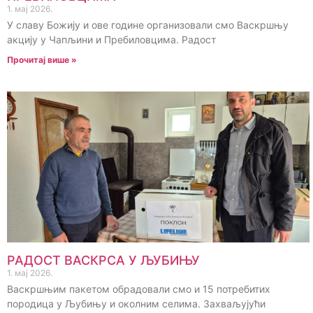
1. мај 2026.
У славу Божију и ове године организовали смо Васкршњу
акцију у Чапљини и Пребиловцима. Радост
Прочитај више »
РАДОСТ ВАСКРСА У ЉУБИЊУ
1. мај 2026.
Васкршњим пакетом обрадовали смо и 15 потребитих
породица у Љубињу и околним селима. Захваљујући