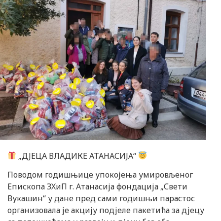
„ДЈЕЦА ВЛАДИКЕ АТАНАСИЈА“
Поводом годишњице упокојења умировљеног
Епископа ЗХиП г. Атанасија фондација „Свети
Вукашин“ у дане пред сами годишњи парастос
организовала је акцију подјеле пакетића за дјецу