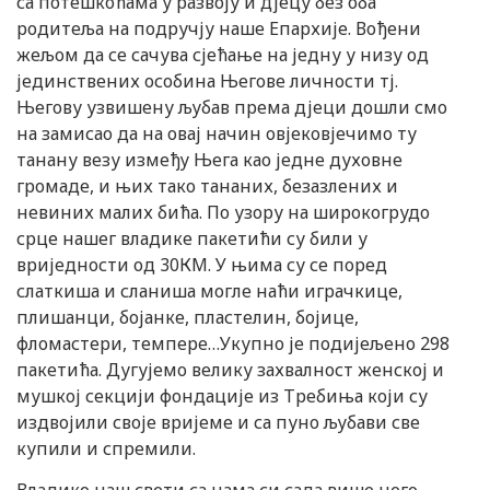
са потешкоћама у развоју и дјецу без оба
родитеља на подручју наше Епархије. Вођени
жељом да се сачува сјећање на једну у низу од
јединствених особина Његове личности тј.
Његову узвишену љубав према дјеци дошли смо
на замисао да на овај начин овјековјечимо ту
танану везу између Њега као једне духовне
громаде, и њих тако тананих, безазлених и
невиних малих бића. По узору на широкогрудо
срце нашег владике пакетићи су били у
вриједности од 30КМ. У њима су се поред
слаткиша и сланиша могле наћи играчкице,
плишанци, бојанке, пластелин, бојице,
фломастери, темпере…Укупно је подијељено 298
пакетића. Дугујемо велику захвалност женској и
мушкој секцији фондације из Требиња који су
издвојили своје вријеме и са пуно љубави све
купили и спремили.