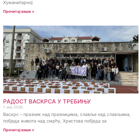
Хуманитарној
Прочитај више »
РАДОСТ ВАСКРСА У ТРЕБИЊУ
1. мај 2026.
Васкрс – празник над празницима, славље над слављима,
побједа живота над смрћу, Христова побједа за
Прочитај више »