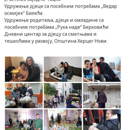
Удружење дјеце са посебним потребама „Ведар
осмијех“ Билећа
Удружење родитеља, дјеце и омладине са
посебним потребама „Рука наде“ Берковићи
Дневни центар за дјецу са сметњама и
тешкоћама у развоју, Општина Херцег Нови.