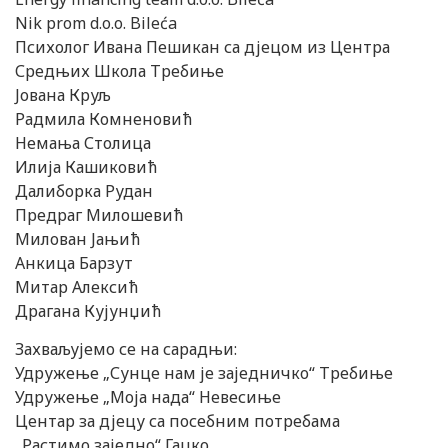
Nik prom d.o.o. Bileća
Психолог Ивана Пешикан са дјецом из Центра
Средњих Школа Требиње
Јована Круљ
Радмила Комненовић
Немања Столица
Илија Кашиковић
Далиборка Рудан
Предраг Mилошевић
Милован Јањић
Анкица Барзут
Митар Алексић
Драгана Кујунџић
Захваљујемо се на сарадњи:
Удружење „Сунце нам је заједничко“ Требиње
Удружење „Моја нада“ Невесиње
Центар за дјецу са посебним потребама
„Растимо заједно“ Гацко