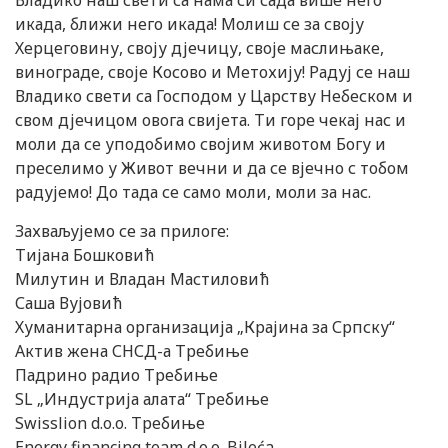
Владико наш свети са нама си сада више него
икада, ближи него икада! Молиш се за своју
Херцеговину, своју дјечицу, своје маслињаке,
винограде, своје Косово и Метохију! Радуј се наш
Владико свети са Господом у Царству Небеском и
свом дјечицом овога свијета. Ти горе чекај нас и
моли да се уподобимо својим животом Богу и
преселимо у Живот вечни и да се вјечно с тобом
радујемо! До тада се само моли, моли за нас.
Захваљујемо се за прилоге:
Тијана Бошковић
Милутин и Владан Мастиловић
Саша Вујовић
Хуманитарна организација „Крајина за Српску“
Актив жена СНСД-а Требиње
Падрино радио Требиње
SL „Индустрија алата“ Требиње
Swisslion d.o.o. Требиње
Energy financing team d.o.o. Bileća