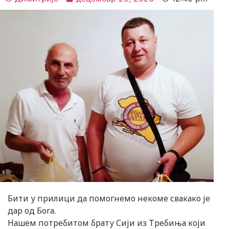
Бити у прилици да помогнемо некоме свакако је
дар од Бога.
Нашем потребитом брату Сији из Требиња који