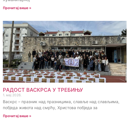
Прочитај више »
РАДОСТ ВАСКРСА У ТРЕБИЊУ
1. мај 2026.
Васкрс – празник над празницима, славље над слављима,
побједа живота над смрћу, Христова побједа за
Прочитај више »