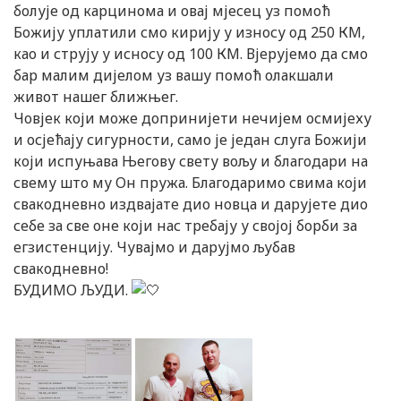
болује од карцинома и овај мјесец уз помоћ
Божију уплатили смо кирију у износу од 250 КМ,
као и струју у исносу од 100 КМ. Вјерујемо да смо
бар малим дијелом уз вашу помоћ олакшали
живот нашег ближњег.
Човјек који може допринијети нечијем осмијеху
и осјећају сигурности, само је један слуга Божији
који испуњава Његову свету вољу и благодари на
свему што му Он пружа. Благодаримо свима који
свакодневно издвајате дио новца и дарујете дио
себе за све оне који нас требају у својој борби за
егзистенцију. Чувајмо и дарујмо љубав
свакодневно!
БУДИМО ЉУДИ.