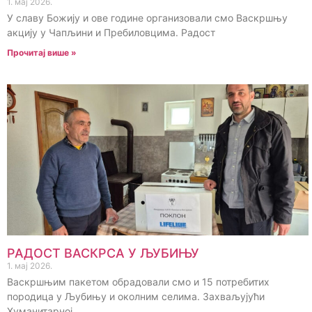
1. мај 2026.
У славу Божију и ове године организовали смо Васкршњу
акцију у Чапљини и Пребиловцима. Радост
Прочитај више »
РАДОСТ ВАСКРСА У ЉУБИЊУ
1. мај 2026.
Васкршњим пакетом обрадовали смо и 15 потребитих
породица у Љубињу и околним селима. Захваљујући
Хуманитарној