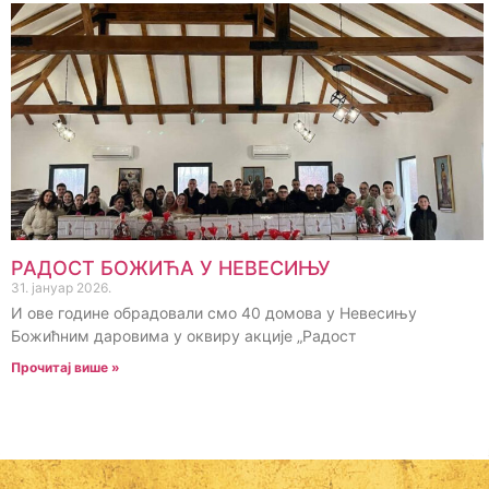
РАДОСТ БОЖИЋА У НЕВЕСИЊУ
31. јануар 2026.
И ове године обрадовали смо 40 домова у Невесињу
Божићним даровима у оквиру акције „Радост
Прочитај више »