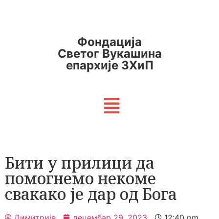
Фондација
Светог Вукашина
епархије ЗХиП
Бити у прилици да
помогнемо некоме
свакако је дар од Бога
Димитрије
децембар 29, 2023
12:40 pm